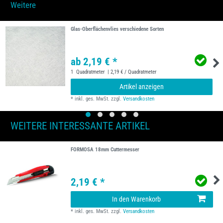
Weitere
Glas-Oberflächenvlies verschiedene Sorten
ab 2,19 € *
1
Quadratmeter
| 2,19 € / Quadratmeter
Artikel anzeigen
*
inkl. ges. MwSt.
zzgl.
Versandkosten
WEITERE INTERESSANTE ARTIKEL
FORMOSA 18mm Cuttermesser
2,19 € *
In den Warenkorb
*
inkl. ges. MwSt.
zzgl.
Versandkosten