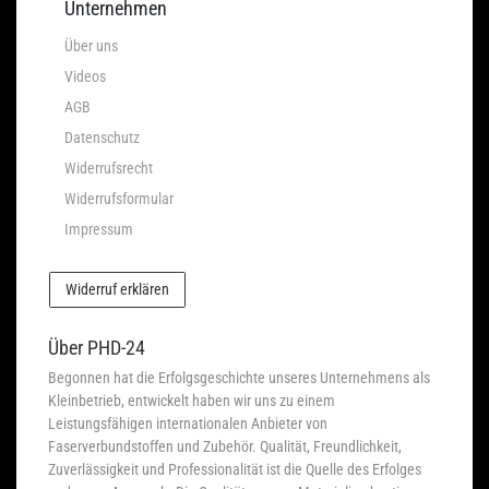
Unternehmen
Über uns
Videos
AGB
Datenschutz
Widerrufsrecht
Widerrufsformular
Impressum
Widerruf erklären
Über PHD-24
Begonnen hat die Erfolgsgeschichte unseres Unternehmens als
Kleinbetrieb, entwickelt haben wir uns zu einem
Leistungsfähigen internationalen Anbieter von
Faserverbundstoffen und Zubehör. Qualität, Freundlichkeit,
Zuverlässigkeit und Professionalität ist die Quelle des Erfolges