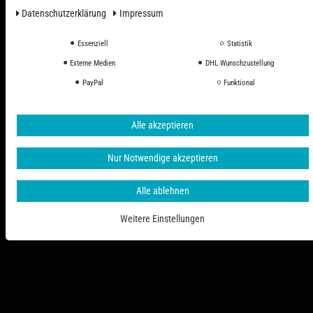
Daten­schutz­erklärung
Impressum
Essenziell
Statistik
Alle Preise inkl. ges. MwSt. zzgl. Versandkosten
Externe Medien
DHL Wunschzustellung
PayPal
Funktional
© 2006 - 2026 PHD-24 / Alle Rechte vorbehalten.
Alle akzeptieren
Nur Notwendige akzeptieren
Alle ablehnen
Weitere Einstellungen