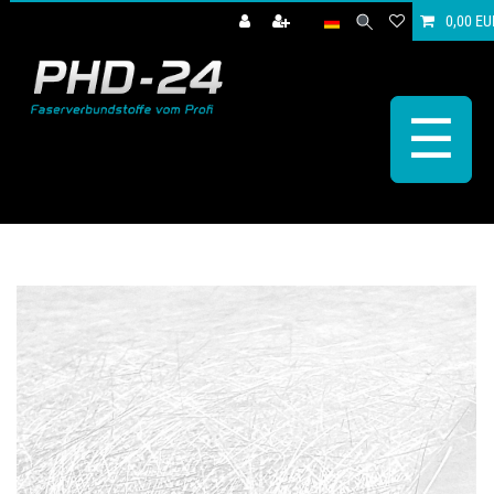
0,00 EU
☰