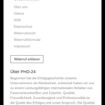
Über uns
Videos
AGB
Datenschutz
Widerrufsrecht
Widerrufsformular
Impressum
Widerruf erklären
Über PHD-24
Begonnen hat die Erfolgsgeschichte unseres
Unternehmens als Kleinbetrieb, entwickelt haben wir uns
zu einem Leistungsfähigen internationalen Anbieter von
Faserverbundstoffen und Zubehör. Qualität,
Freundlichkeit, Zuverlässigkeit und Professionalität ist
die Quelle des Erfolges und unser Anspruch. Die Qualität