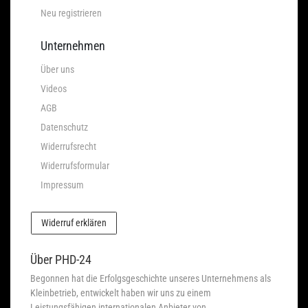
Neu registrieren
Unternehmen
Über uns
Videos
AGB
Datenschutz
Widerrufsrecht
Widerrufsformular
Impressum
Widerruf erklären
Über PHD-24
Begonnen hat die Erfolgsgeschichte unseres Unternehmens als
Kleinbetrieb, entwickelt haben wir uns zu einem
Leistungsfähigen internationalen Anbieter von