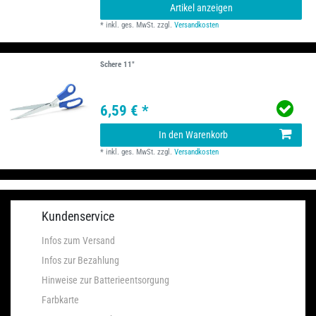
Artikel anzeigen
*
inkl. ges. MwSt.
zzgl.
Versandkosten
Schere 11"
6,59 € *
In den Warenkorb
*
inkl. ges. MwSt.
zzgl.
Versandkosten
Kundenservice
Infos zum Versand
Infos zur Bezahlung
Hinweise zur Batterieentsorgung
Farbkarte