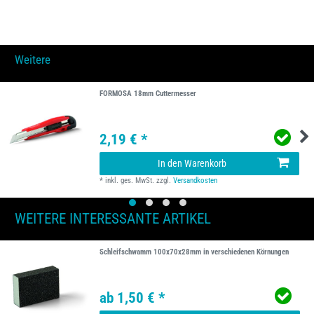
Weitere
FORMOSA 18mm Cuttermesser
2,19 € *
In den Warenkorb
*
inkl. ges. MwSt.
zzgl.
Versandkosten
WEITERE INTERESSANTE ARTIKEL
Schleifschwamm 100x70x28mm in verschiedenen Körnungen
ab 1,50 € *