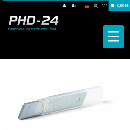
0,00 EU
☰