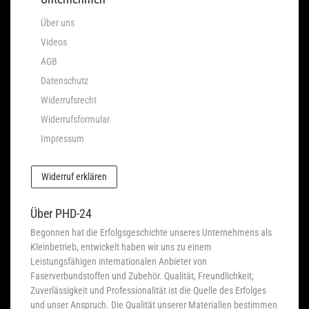
Über uns
Videos
AGB
Datenschutz
Widerrufsrecht
Widerrufsformular
Impressum
Widerruf erklären
Über PHD-24
Begonnen hat die Erfolgsgeschichte unseres Unternehmens als
Kleinbetrieb, entwickelt haben wir uns zu einem
Leistungsfähigen internationalen Anbieter von
Faserverbundstoffen und Zubehör. Qualität, Freundlichkeit,
Zuverlässigkeit und Professionalität ist die Quelle des Erfolges
und unser Anspruch. Die Qualität unserer Materialien bestimmen