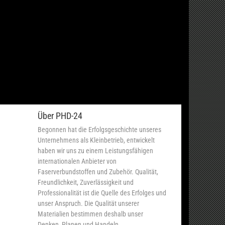
Über PHD-24
Begonnen hat die Erfolgsgeschichte unseres
Unternehmens als Kleinbetrieb, entwickelt
haben wir uns zu einem Leistungsfähigen
internationalen Anbieter von
Faserverbundstoffen und Zubehör. Qualität,
Freundlichkeit, Zuverlässigkeit und
Professionalität ist die Quelle des Erfolges und
unser Anspruch. Die Qualität unserer
Materialien bestimmen deshalb unser
Denken, Planen und Handeln.