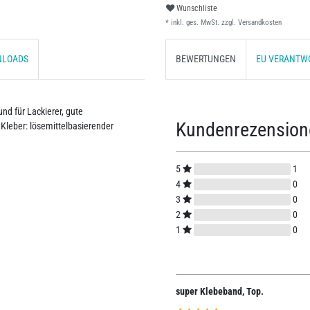
Wunschliste
* inkl. ges. MwSt. zzgl.
Versandkosten
NLOADS
BEWERTUNGEN
EU VERANTW
und für Lackierer, gute
Kundenrezensio
 Kleber: lösemittelbasierender
5
1
4
0
3
0
2
0
1
0
super Klebeband, Top.