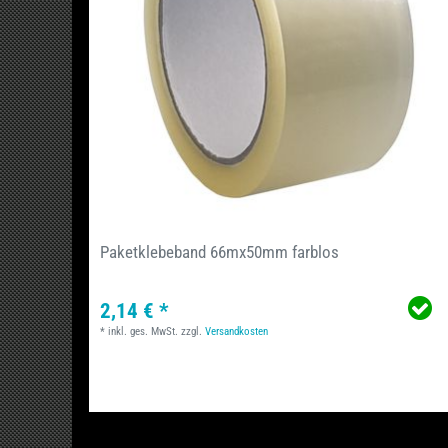
Paketklebeband 66mx50mm farblos
2,14 € *
*
inkl. ges. MwSt.
zzgl.
Versandkosten