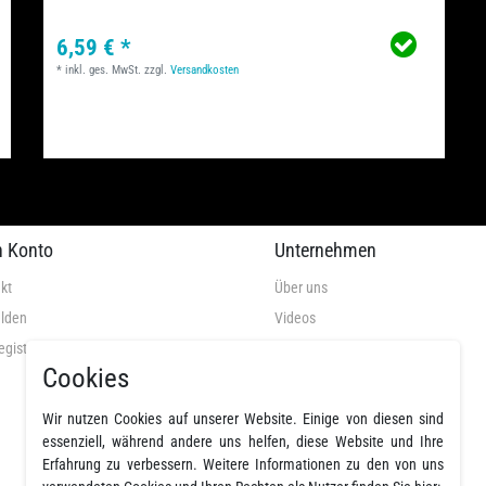
6,59 € *
*
inkl. ges. MwSt.
zzgl.
Versandkosten
n Konto
Unternehmen
kt
Über uns
lden
Videos
egistrieren
AGB
Cookies
Datenschutz
Widerrufsrecht
Wir nutzen Cookies auf unserer Website. Einige von diesen sind
Widerrufsformular
essenziell, während andere uns helfen, diese Website und Ihre
Erfahrung zu verbessern. Weitere Informationen zu den von uns
Impressum