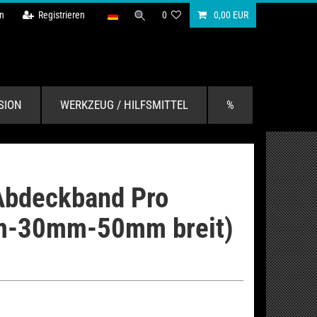
n
Registrieren
0
0,00 EUR
SION
WERKZEUG / HILFSMITTEL
%
Abdeckband Pro
-30mm-50mm breit)