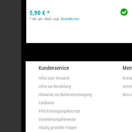
5,90 € *
*
inkl. ges. MwSt.
zzgl.
Versandkosten
Kundenservice
Mei
Infos zum Versand
Konta
Infos zur Bezahlung
Anme
Hinweise zur Batterieentsorgung
Neu r
Farbkarte
PHD-Entsorgungskonzept
Verarbeitungshinweise
Häufig gestellte Fragen