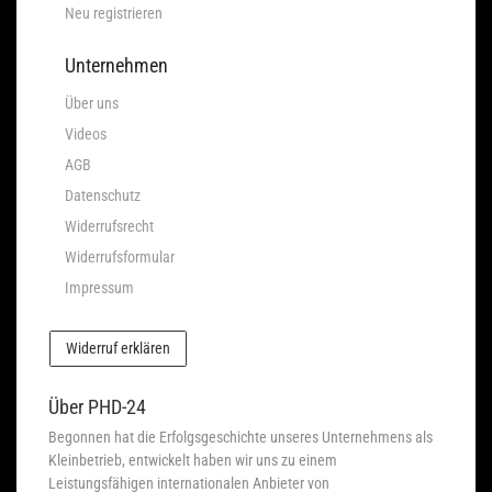
Neu registrieren
Unternehmen
Über uns
Videos
AGB
Datenschutz
Widerrufsrecht
Widerrufsformular
Impressum
Widerruf erklären
Über PHD-24
Begonnen hat die Erfolgsgeschichte unseres Unternehmens als
Kleinbetrieb, entwickelt haben wir uns zu einem
Leistungsfähigen internationalen Anbieter von