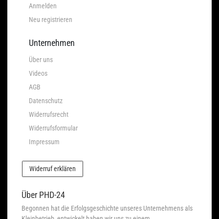
Anmelden
Neu registrieren
Unternehmen
Über uns
Videos
AGB
Datenschutz
Widerrufsrecht
Widerrufsformular
Impressum
Widerruf erklären
Über PHD-24
Begonnen hat die Erfolgsgeschichte unseres Unternehmens als
Kleinbetrieb, entwickelt haben wir uns zu einem