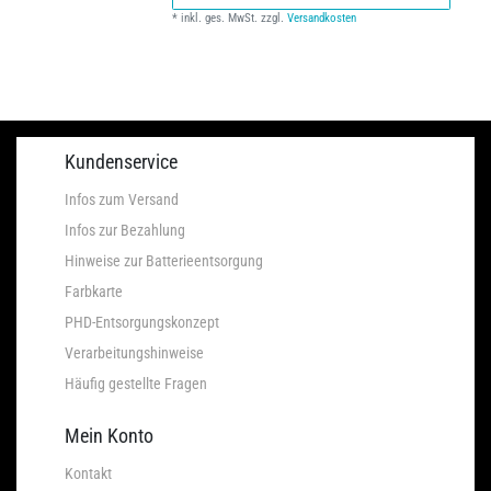
*
inkl. ges. MwSt.
zzgl.
Versandkosten
Kundenservice
Infos zum Versand
Infos zur Bezahlung
Hinweise zur Batterieentsorgung
Farbkarte
PHD-Entsorgungskonzept
Verarbeitungshinweise
Häufig gestellte Fragen
Mein Konto
Kontakt