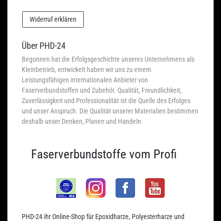
Widerruf erklären
Über PHD-24
Begonnen hat die Erfolgsgeschichte unseres Unternehmens als
Kleinbetrieb, entwickelt haben wir uns zu einem
Leistungsfähigen internationalen Anbieter von
Faserverbundstoffen und Zubehör. Qualität, Freundlichkeit,
Zuverlässigkeit und Professionalität ist die Quelle des Erfolges
und unser Anspruch. Die Qualität unserer Materialien bestimmen
deshalb unser Denken, Planen und Handeln.
Faserverbundstoffe vom Profi
PHD-24 ihr Online-Shop für Epoxidharze, Polyesterharze und