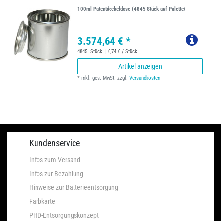
100ml Patentdeckeldose (4845 Stück auf Palette)
3.574,64 € *
4845
Stück
| 0,74 € / Stück
Artikel anzeigen
*
inkl. ges. MwSt.
zzgl.
Versandkosten
Kundenservice
Infos zum Versand
Infos zur Bezahlung
Hinweise zur Batterieentsorgung
Farbkarte
PHD-Entsorgungskonzept