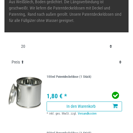
Aus Weißblech, Boden gedichtet. Die Längsverbindung ist
geschweißt. Wir liefern die Patentdeckeldosen mit Deckel und
Patenring, Rand nach außen gerollt. Unsere Patentdeckeldosen sind
für alle Füllgüter ohne Wasser geeignet.
100ml Patentdeckeldose (1 Stück)
1,80 € *
In den Warenkorb
*
inkl. ges. MwSt.
zzgl.
Versandkosten