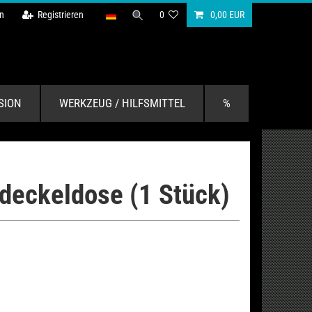
n
Registrieren
0
0,00 EUR
SION
WERKZEUG / HILFSMITTEL
%
deckeldose (1 Stück)