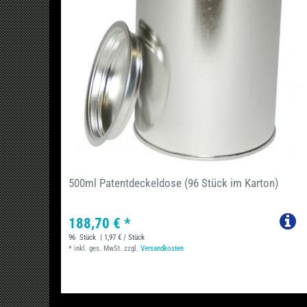
500ml Patentdeckeldose (96 Stück im Karton)
188,70 € *
96
Stück
| 1,97 € / Stück
*
inkl. ges. MwSt.
zzgl.
Versandkosten