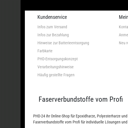
Kundenservice
Mei
Infos zum Versand
Konta
Infos zur Bezahlung
Anme
Hinweise zur Batterieentsorgung
Neu r
Farbkarte
PHD-Entsorgungskonzept
Verarbeitungshinweise
Häufig gestellte Fragen
Faserverbundstoffe vom Profi
PHD-24 ihr Online-Shop für Epoxidharze, Polyesterharze u
Faserverbundstoffe vom Profi für individuelle Lösungen un