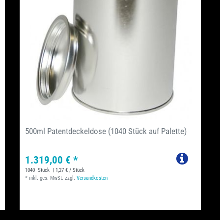
500ml Patentdeckeldose (1040 Stück auf Palette)
1.319,00 € *
1040
Stück
| 1,27 € / Stück
*
inkl. ges. MwSt.
zzgl.
Versandkosten