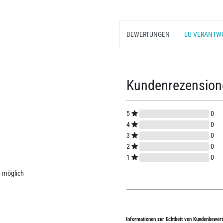
BEWERTUNGEN
EU VERANTW
Kundenrezensio
5
0
4
0
3
0
2
0
1
0
g möglich
Informationen zur Echtheit von Kundenbewer