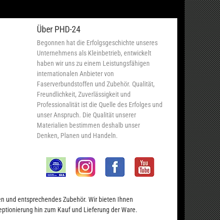
Über PHD-24
Begonnen hat die Erfolgsgeschichte unseres
Unternehmens als Kleinbetrieb, entwickelt
haben wir uns zu einem Leistungsfähigen
internationalen Anbieter von
Faserverbundstoffen und Zubehör. Qualität,
Freundlichkeit, Zuverlässigkeit und
Professionalität ist die Quelle des Erfolges und
unser Anspruch. Die Qualität unserer
Materialien bestimmen deshalb unser
Denken, Planen und Handeln.
en und entsprechendes Zubehör. Wir bieten Ihnen
eptionierung hin zum Kauf und Lieferung der Ware.