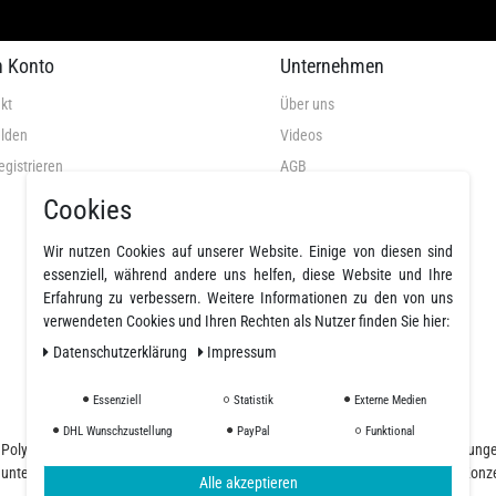
n Konto
Unternehmen
kt
Über uns
lden
Videos
egistrieren
AGB
Datenschutz
Cookies
Widerrufsrecht
Wir nutzen Cookies auf unserer Website. Einige von diesen sind
Widerrufsformular
essenziell, während andere uns helfen, diese Website und Ihre
Impressum
Erfahrung zu verbessern. Weitere Informationen zu den von uns
verwendeten Cookies und Ihren Rechten als Nutzer finden Sie hier:
Widerruf erklären
Daten­schutz­erklärung
Impressum
Essenziell
Statistik
Externe Medien
DHL Wunschzustellung
PayPal
Funktional
nd Polyurethanharze und einer großen Auswahl an Fasern, Geweben, Beschichtung
d unterschiedliche Ansprüche, unser Team begleitet Sie von der Planung und Konz
Alle akzeptieren