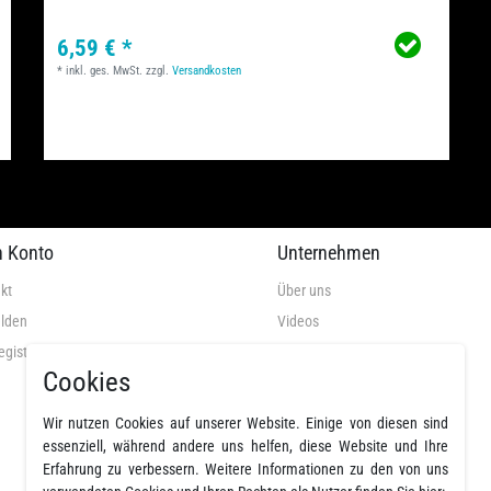
6,59 € *
*
inkl. ges. MwSt.
zzgl.
Versandkosten
n Konto
Unternehmen
kt
Über uns
lden
Videos
egistrieren
AGB
Cookies
Datenschutz
Widerrufsrecht
Wir nutzen Cookies auf unserer Website. Einige von diesen sind
Widerrufsformular
essenziell, während andere uns helfen, diese Website und Ihre
Erfahrung zu verbessern. Weitere Informationen zu den von uns
Impressum