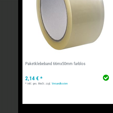
Paketklebeband 66mx50mm farblos
2,14 € *
*
inkl. ges. MwSt.
zzgl.
Versandkosten