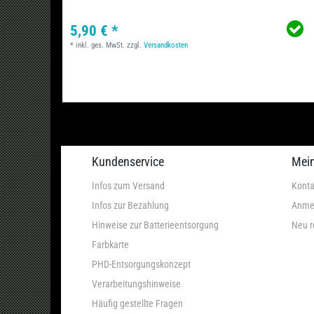
5,90 € *
*
inkl. ges. MwSt.
zzgl.
Versandkosten
Kundenservice
Mei
Infos zum Versand
Konta
Infos zur Bezahlung
Anme
Hinweise zur Batterieentsorgung
Neu r
Farbkarte
PHD-Entsorgungskonzept
Verarbeitungshinweise
Häufig gestellte Fragen