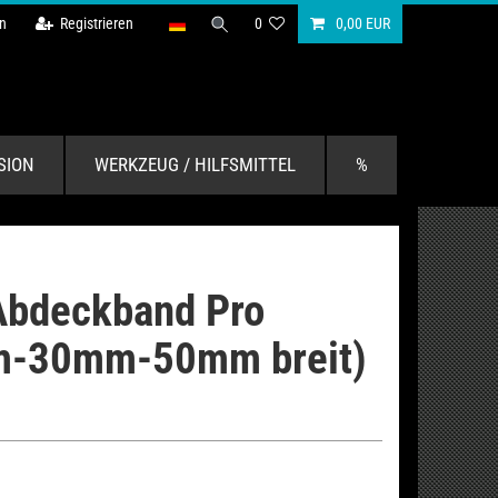
n
Registrieren
0
0,00 EUR
SION
WERKZEUG / HILFSMITTEL
%
Abdeckband Pro
-30mm-50mm breit)