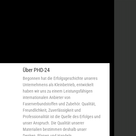
Über PHD-24
Begonnen hat die Erfolgsgeschichte unseres
Unternehmens als Kleinbetrieb, entwickelt
haben wir uns zu einem Leistungsfähigen
internationalen Anbieter von
Faserverbundstoffen und Zubehör. Qualität,
Freundlichkeit, Zuverlässigkeit und
Professionalität ist die Quelle des Erfolges und
unser Anspruch. Die Qualität unserer
Materialien bestimmen deshalb unser
Denken, Planen und Handeln.