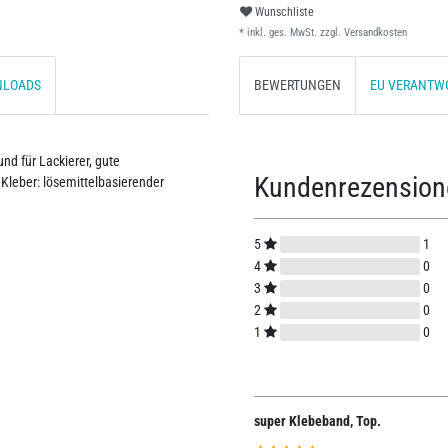
Wunschliste
* inkl. ges. MwSt. zzgl.
Versandkosten
NLOADS
BEWERTUNGEN
EU VERANTW
und für Lackierer, gute
Kundenrezensio
 Kleber: lösemittelbasierender
5
1
4
0
3
0
2
0
1
0
super Klebeband, Top.