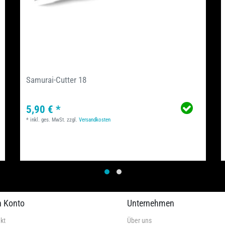
Samurai-Cutter 18
5,90 € *
*
inkl. ges. MwSt.
zzgl.
Versandkosten
n Konto
Unternehmen
kt
Über uns