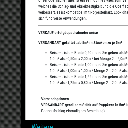
Unser Oberflächenvlies ist ein sehr dünnes Vlies zum V
welches die Schlag- und Abriebfestigkeit und die Oberf
verbessert, es ist kompatibel mit Polyesterharz, Epoxidh
sich für diverse Anwendungen.
VERKAUF erfolgt quadratmeterweise
VERSANDART gefaltet , ab 5m² in Stücken zu je 5m²
Beispiel: ist die Breite 0,50m und Sie geben als 
1,0m² also 0,50m x 2,00m / bei Menge 2 = 2,0m²
Beispiel: ist die Breite 1,00m und Sie geben als 
1,0m² also 1,00m x 1,00m / Menge 2 = 2,0m² als
Beispiel: ist die Breite 1,25m und Sie geben als 
1,0m² also 1,25m x 0,80m / Menge 2 = 2,0m² als
Versandoptionen
VERSANDART gerollt am Stück auf Pappkern in 5m² I
Portoaufschlag einmalig pro Bestellung)
Weitere