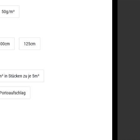
50g/m²
100cm
125cm
5m² in Stücken zu je 5m²
 Portoaufschlag