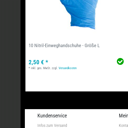
10 Nitril-Einweghandschuhe - Größe L
2,50 € *
*
inkl. ges. MwSt.
zzgl.
Versandkosten
Kundenservice
Mei
Infos zum Versand
Konta