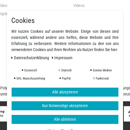
lden
Videos
egistrieren
AGB
Cookies
Datenschutz
Widerrufsrecht
Wir nutzen Cookies auf unserer Website. Einige von diesen sind
essenziell, während andere uns helfen, diese Website und Ihre
Widerrufsformular
Erfahrung zu verbessern. Weitere Informationen zu den von uns
Impressum
verwendeten Cookies und Ihren Rechten als Nutzer finden Sie hier:
Daten­schutz­erklärung
Impressum
Widerruf erklären
Essenziell
Statistik
Externe Medien
DHL Wunschzustellung
PayPal
Funktional
nd Polyurethanharze und einer großen Auswahl an Fasern, Geweben, Beschichtung
Alle akzeptieren
d unterschiedliche Ansprüche, unser Team begleitet Sie von der Planung und Konz
Nur Notwendige akzeptieren
Alle ablehnen