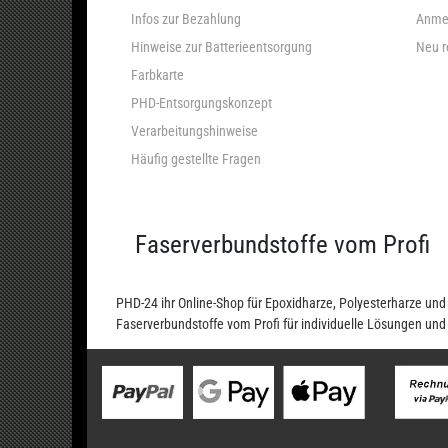
Infos zur Bezahlung
Anme
Hinweise zur Batterieentsorgung
Neu r
Farbkarte
PHD-Entsorgungskonzept
Verarbeitungshinweise
Häufig gestellte Fragen
Faserverbundstoffe vom Profi
PHD-24 ihr Online-Shop für Epoxidharze, Polyesterharze u
Faserverbundstoffe vom Profi für individuelle Lösungen un