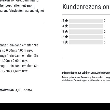
erstärken von GFK Laminaten,
Kundenrezensio
lächenbeschaffenheit enorm
arz und Vinylesterharz und eignet
5
0
4
0
3
0
2
0
1
0
Menge 1 ein dann erhalten Sie
 also 0,50m x 4,00m usw.
Menge 1 ein dann erhalten Sie
o 1,00m x 2,00m usw.
Menge 1 ein dann erhalten Sie
o 1,25m x 1,60m usw.
Informationen zur Echtheit von Kundenbewer
Die Abgabe einer Bewertung ist nur durch an
sichtbaren Bewertungen erfüllen diese Vorau
ntervallen
(4,00€ brutto