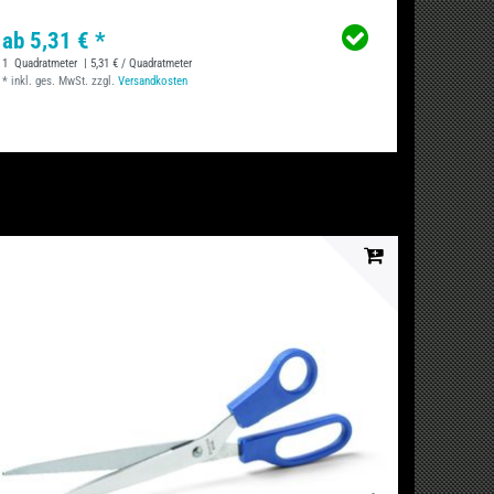
ab 5,31 € *
1
Quadratmeter
| 5,31 € / Quadratmeter
*
inkl. ges. MwSt.
zzgl.
Versandkosten