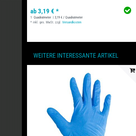
ab 3,19 € *
1
Quadratmeter
| 3,19 € / Quadratmeter
*
inkl. ges. MwSt.
zzgl.
Versandkosten
WEITERE INTERESSANTE ARTIKEL