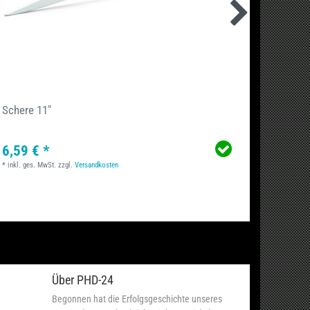
Schere 11"
Ecken-
6,59 € *
11,90
*
inkl. ges. MwSt.
zzgl.
Versandkosten
*
inkl. ge
Über PHD-24
Begonnen hat die Erfolgsgeschichte unseres