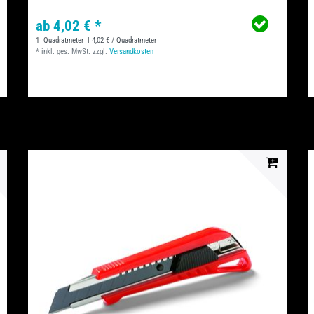
ab 4,02 € *
1
Quadratmeter
| 4,02 € / Quadratmeter
*
inkl. ges. MwSt.
zzgl.
Versandkosten