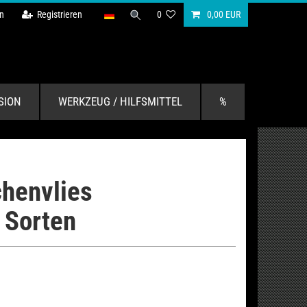
n
Registrieren
0
0,00 EUR
SION
WERKZEUG / HILFSMITTEL
%
chenvlies
 Sorten