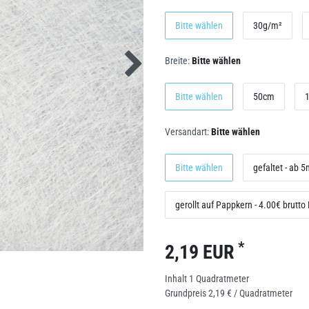
Bitte wählen
30g/m²
Breite:
Bitte wählen
Bitte wählen
50cm
Versandart:
Bitte wählen
Bitte wählen
gefaltet - ab 
gerollt auf Pappkern - 4.00€ brutto
*
2,19 EUR
Inhalt
1
Quadratmeter
Grundpreis
2,19 € / Quadratmeter