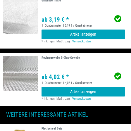
Glasfasermatte
ab 3,19 € *
1
Quadratmeter
| 3,19 € / Quadratmeter
Artikel anzeigen
*
inkl. ges. MwSt.
zzgl.
Versandkosten
Rovinggewebe E-Glas-Gewebe
ab 4,02 € *
1
Quadratmeter
| 4,02 € / Quadratmeter
Artikel anzeigen
*
inkl. ges. MwSt.
zzgl.
Versandkosten
WEITERE INTERESSANTE ARTIKEL
Flachpinsel Sets