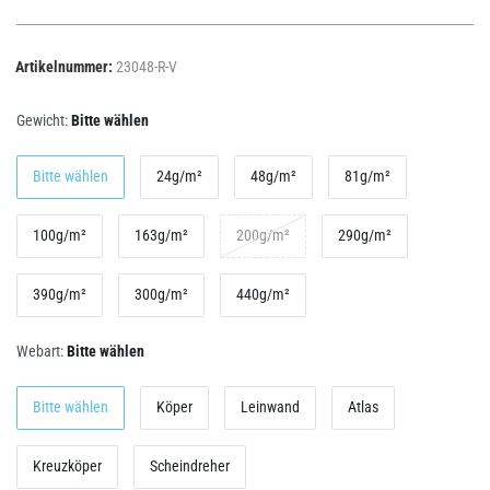
Artikelnummer:
23048-R-V
Gewicht:
Bitte wählen
Bitte wählen
24g/m²
48g/m²
81g/m²
100g/m²
163g/m²
200g/m²
290g/m²
390g/m²
300g/m²
440g/m²
Webart:
Bitte wählen
Bitte wählen
Köper
Leinwand
Atlas
Kreuzköper
Scheindreher