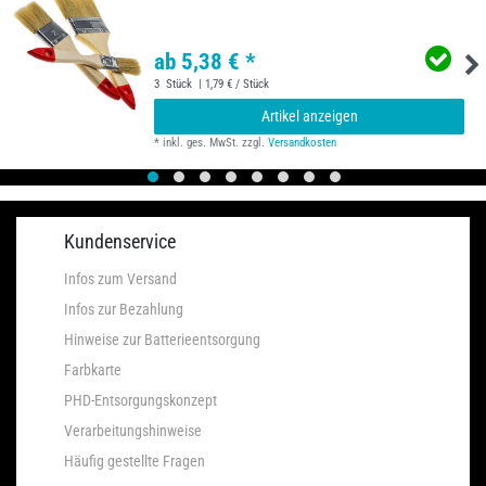
ab 5,38 € *
3
Stück
| 1,79 € / Stück
Artikel anzeigen
*
inkl. ges. MwSt.
zzgl.
Versandkosten
Kundenservice
Infos zum Versand
Infos zur Bezahlung
Hinweise zur Batterieentsorgung
Farbkarte
PHD-Entsorgungskonzept
Verarbeitungshinweise
Häufig gestellte Fragen