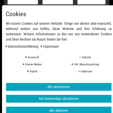
Cookies
Wir nutzen Cookies auf unserer Website. Einige von diesen sind essenziell,
während andere uns helfen, diese Website und Ihre Erfahrung zu
verbessern. Weitere Informationen zu den von uns verwendeten Cookies
und Ihren Rechten als Nutzer finden Sie hier:
Daten­schutz­erklärung
Impressum
Essenziell
Statistik
Alle Preise inkl. ges. MwSt. zzgl. Versandkosten
Externe Medien
DHL Wunschzustellung
© 2006 - 2026 PHD-24 / Alle Rechte vorbehalten.
PayPal
Funktional
Alle akzeptieren
Nur Notwendige akzeptieren
Alle ablehnen