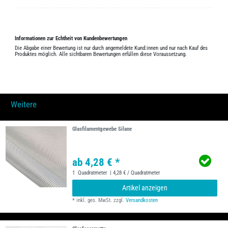
Informationen zur Echtheit von Kundenbewertungen
Die Abgabe einer Bewertung ist nur durch angemeldete Kund:innen und nur nach Kauf des
Produktes möglich. Alle sichtbaren Bewertungen erfüllen diese Voraussetzung.
Weitere
Glasfilamentgewebe Silane
ab 4,28 € *
1
Quadratmeter
| 4,28 € / Quadratmeter
Artikel anzeigen
*
inkl. ges. MwSt.
zzgl.
Versandkosten