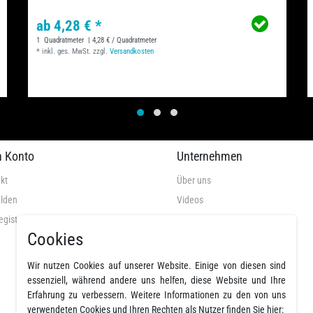
ab 4,28 € *
1
Quadratmeter
| 4,28 € / Quadratmeter
*
inkl. ges. MwSt.
zzgl.
Versandkosten
n Konto
Unternehmen
kt
Über uns
lden
Videos
egistrieren
AGB
Cookies
Datenschutz
Widerrufsrecht
Wir nutzen Cookies auf unserer Website. Einige von diesen sind
Widerrufsformular
essenziell, während andere uns helfen, diese Website und Ihre
Erfahrung zu verbessern. Weitere Informationen zu den von uns
Impressum
verwendeten Cookies und Ihren Rechten als Nutzer finden Sie hier: