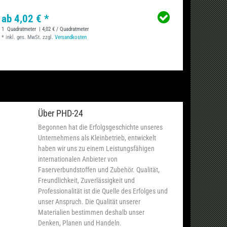
ab 4,02 € *
2,50 
1
Quadratmeter
| 4,02 € / Quadratmeter
*
inkl. ge
*
inkl. ges. MwSt.
zzgl.
Versandkosten
Über PHD-24
Begonnen hat die Erfolgsgeschichte unseres
Unternehmens als Kleinbetrieb, entwickelt
haben wir uns zu einem Leistungsfähigen
internationalen Anbieter von
Faserverbundstoffen und Zubehör. Qualität,
Freundlichkeit, Zuverlässigkeit und
Professionalität ist die Quelle des Erfolges und
unser Anspruch. Die Qualität unserer
Materialien bestimmen deshalb unser
Denken, Planen und Handeln.