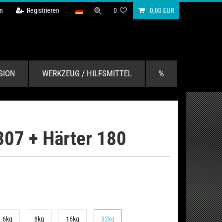
n
Registrieren
0
0,00 EUR
SION
WERKZEUG / HILFSMITTEL
%
307 + Härter 180
1.6kg
8kg
16kg
32kg