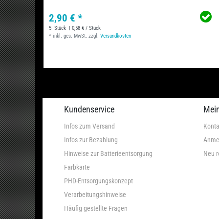
2,90 € *
5
Stück
| 0,58 € / Stück
*
inkl. ges. MwSt.
zzgl.
Versandkosten
Kundenservice
Mei
Infos zum Versand
Konta
Infos zur Bezahlung
Anme
Hinweise zur Batterieentsorgung
Neu r
Farbkarte
PHD-Entsorgungskonzept
Verarbeitungshinweise
Häufig gestellte Fragen