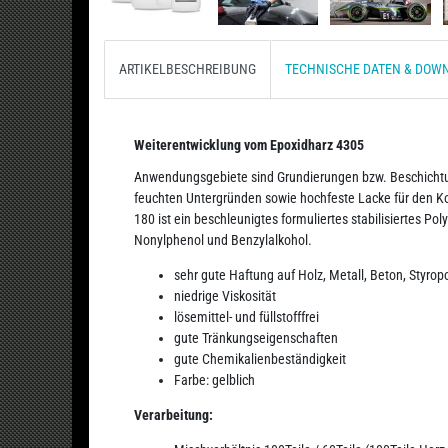
ARTIKELBESCHREIBUNG
TECHNISCHE DATEN & DOW
Weiterentwicklung vom Epoxidharz 4305
Anwendungsgebiete sind Grundierungen bzw. Beschichtu
feuchten Untergründen sowie hochfeste Lacke für den Ko
180 ist ein beschleunigtes formuliertes stabilisiertes Po
Nonylphenol und Benzylalkohol.
sehr gute Haftung auf Holz, Metall, Beton, Styrop
niedrige Viskosität
lösemittel- und füllstofffrei
gute Tränkungseigenschaften
gute Chemikalienbeständigkeit
Farbe: gelblich
Verarbeitung: