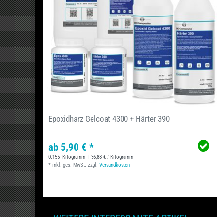
Epoxidharz Gelcoat 4300 + Härter 390
ab 5,90 € *
0.155
Kilogramm
| 36,88 € / Kilogramm
*
inkl. ges. MwSt.
zzgl.
Versandkosten