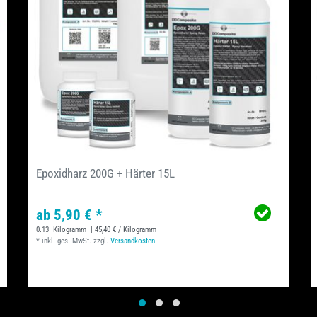
Epoxidharz 200G + Härter 15L
ab 5,90 € *
0.13
Kilogramm
| 45,40 € / Kilogramm
*
inkl. ges. MwSt.
zzgl.
Versandkosten