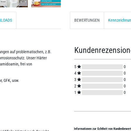
NLOADS
BEWERTUNGEN
Kennzeichnu
Kundenrezensio
ngen auf problematischen, z.B.
rrosionsschutz. Unser Härter
lyamidoamin, frei von
5
0
4
0
3
0
or, GFK, usw.
2
0
1
0
Informationen zur Echtheit von Kundenbewer