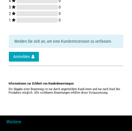
4
0
3
0
2
0
1
0
Melden Sie sich an, um eine Kundenrezension zu verfassen.
Anmelden
Informationen zur Echtheit von Kundenbewertungen
Die Abgabe einer Bewertung ist nur durch angemeldete Kund:innen und nur nach Kauf des
Produktes möglich. Alle sichtbaren Bewertungen erfüllen diese Voraussetzung.
Weitere