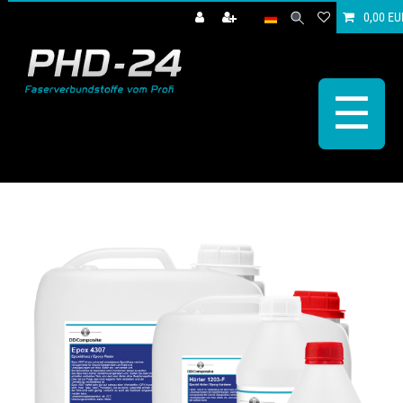
0,00 EU
☰