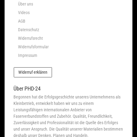
Über uns
Videos
AGB
Datenschutz
Widerrufsrecht
Widerrufsformular
Impressum
Widerruf erklären
Über PHD-24
Begonnen hat die Erfolgsgeschichte unseres Unternehmens als
Kleinbetrieb, entwickelt haben wir uns zu einem
Leistungsfähigen internationalen Anbieter von
Faserverbundstoffen und Zubehör. Qualität, Freundlichkeit,
Zuverlässigkeit und Professionalität ist die Quelle des Erfolges
und unser Anspruch. Die Qualität unserer Materialien bestimmen
deshalb unser Denken, Planen und Handeln.