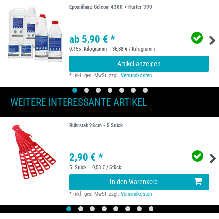
Epoxidharz Gelcoat 4300 + Härter 390
ab 5,90 € *
0.155
Kilogramm
| 36,88 € / Kilogramm
Artikel anzeigen
*
inkl. ges. MwSt.
zzgl.
Versandkosten
WEITERE INTERESSANTE ARTIKEL
Rührstab 28cm - 5 Stück
2,90 € *
5
Stück
| 0,58 € / Stück
In den Warenkorb
*
inkl. ges. MwSt.
zzgl.
Versandkosten