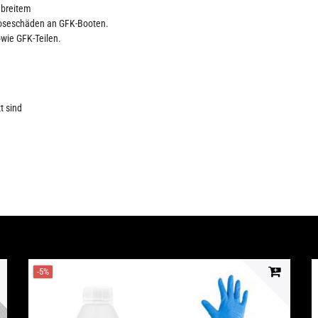
 breitem
oseschäden an GFK-Booten.
owie GFK-Teilen.
t sind
-5%