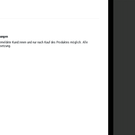
tungen
gemeldete Kund:innen und nur nach Kauf des Produktes möglich. Alle
ssetzung.