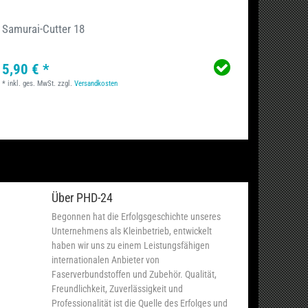
Samurai-Cutter 18
Schere
5,90 € *
6,59 
*
inkl. ges. MwSt.
zzgl.
Versandkosten
*
inkl. ge
Über PHD-24
Begonnen hat die Erfolgsgeschichte unseres
Unternehmens als Kleinbetrieb, entwickelt
haben wir uns zu einem Leistungsfähigen
internationalen Anbieter von
Faserverbundstoffen und Zubehör. Qualität,
Freundlichkeit, Zuverlässigkeit und
Professionalität ist die Quelle des Erfolges und