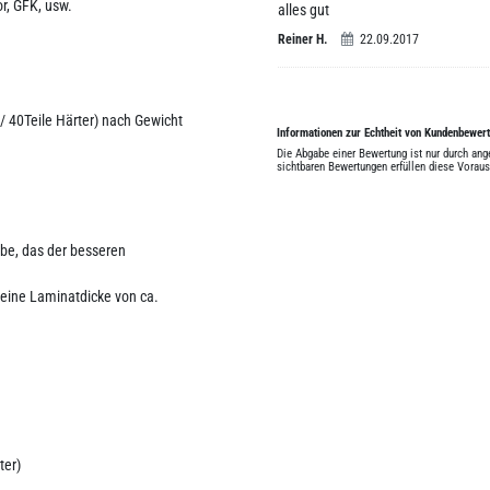
or, GFK, usw.
alles gut
Reiner H.
22.09.2017
 / 40Teile Härter) nach Gewicht
Informationen zur Echtheit von Kundenbewer
Die Abgabe einer Bewertung ist nur durch an
sichtbaren Bewertungen erfüllen diese Vorau
ebe, das der besseren
eine Laminatdicke von ca.
ter)