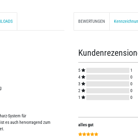
NLOADS
BEWERTUNGEN
Kennzeichnu
Kundenrezensio
5
1
4
0
3
0
g
2
0
1
0
dharz-System für
ist es auch hervorragend zum
alles gut
net.