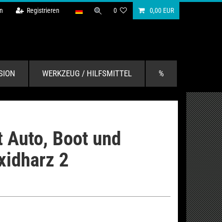
n
Registrieren
0
0,00 EUR
SION
WERKZEUG / HILFSMITTEL
%
 Auto, Boot und
xidharz 2