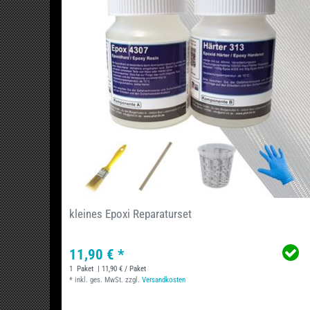
kleines Epoxi Reparaturset
11,90 € *
1
Paket
| 11,90 € / Paket
*
inkl. ges. MwSt.
zzgl.
Versandkosten