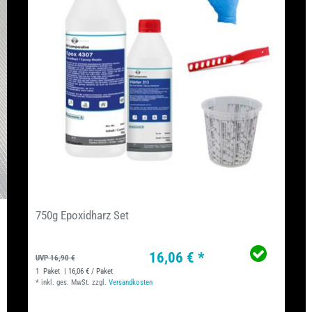
750g Epoxidharz Set
16,06 € *
UVP 16,90 €
1
Paket
| 16,06 € / Paket
*
inkl. ges. MwSt.
zzgl.
Versandkosten