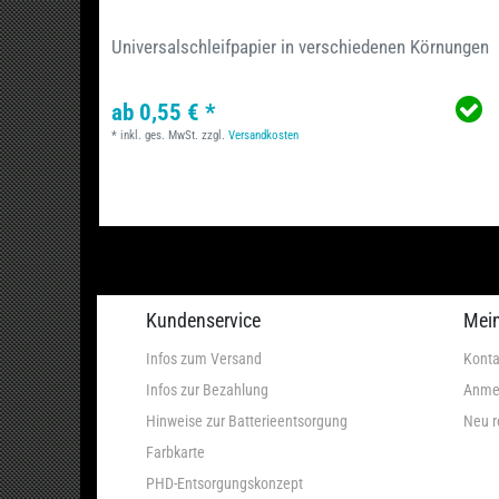
Universalschleifpapier in verschiedenen Körnungen
ab 0,55 € *
*
inkl. ges. MwSt.
zzgl.
Versandkosten
Kundenservice
Mei
Infos zum Versand
Konta
Infos zur Bezahlung
Anme
Hinweise zur Batterieentsorgung
Neu r
Farbkarte
PHD-Entsorgungskonzept