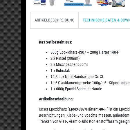
ARTIKELBESCHREIBUNG
TECHNISCHE DATEN & DOW
Das Set besteht aus:
500g Epoxidharz 4307 + 200g Härter 140-F
2 x Pinsel (30mm)
2 x Mischbecher 600ml
1 x Rührstab
10 Stück Nitril-Handschuhe Gr. XL
1m² Glasfilamentgewebe 160g/m² - Köperbindun
1 x 600g Epoxid-Spachtel Nautic
Artikelbeschreibung
:
Unser Epoxidharz "
Epox4307/Härter140-F
" ist ein Epoxi
Beschichtungen, Klebe- und Spachtelmassen, außerdem 
Tränken von Glas-, Aramid- und Kohlenstofffasern geeig