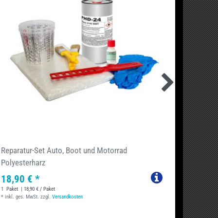
Reparatur-Set Auto, Boot und Motorrad
750g G
Polyesterharz
-Leinw
18,90 € *
18,94
1
Paket
| 18,90 € / Paket
1
Paket
| 
*
inkl. ges. MwSt.
zzgl.
Versandkosten
*
inkl. ge