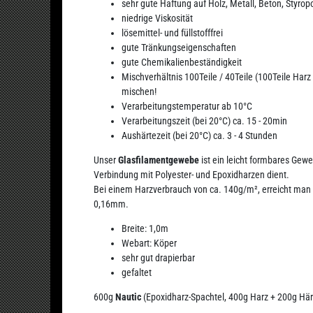
sehr gute Haftung auf Holz, Metall, Beton, Styrop
niedrige Viskosität
lösemittel- und füllstofffrei
gute Tränkungseigenschaften
gute Chemikalienbeständigkeit
Mischverhältnis 100Teile / 40Teile (100Teile Harz
mischen!
Verarbeitungstemperatur ab 10°C
Verarbeitungszeit (bei 20°C) ca. 15 - 20min
Aushärtezeit (bei 20°C) ca. 3 - 4 Stunden
Unser
Glasfilamentgewebe
ist ein leicht formbares Gew
Verbindung mit Polyester- und Epoxidharzen dient.
Bei einem Harzverbrauch von ca. 140g/m², erreicht man 
0,16mm.
Breite: 1,0m
Webart: Köper
sehr gut drapierbar
gefaltet
600g
Nautic
(Epoxidharz-Spachtel, 400g Harz + 200g Här