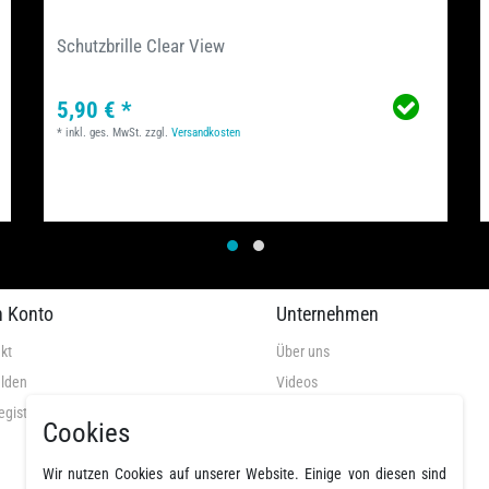
Schutzbrille Clear View
5,90 € *
*
inkl. ges. MwSt.
zzgl.
Versandkosten
n Konto
Unternehmen
kt
Über uns
lden
Videos
egistrieren
AGB
Cookies
Datenschutz
Wir nutzen Cookies auf unserer Website. Einige von diesen sind
Widerrufsrecht