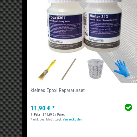
kleines Epoxi Reparaturset
11,90 € *
1
Paket
| 11,90 € / Paket
*
inkl. ges. MwSt.
zzgl.
Versandkosten