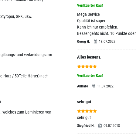
Verifizierter Kauf
Mega Service
 Styropor, GFK, usw.
Qualität ist super
Kann ich nur empfehlen.
Besser gehts nicht. 10 Punkte ode
Georg H.
18.07.2022
ergilbungs- und verkreidungsarm
Alles bestens.
le Harz / 50Teile Härter) nach
Verifizierter Kauf
AnBaro
11.07.2022
n
sehr gut
e, welches zum Laminieren von
sehr gut
Siegfried H.
09.07.2018