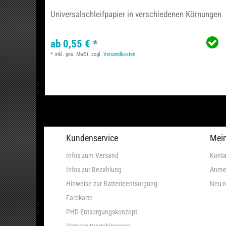
Universalschleifpapier in verschiedenen Körnungen
ab 0,55 € *
*
inkl. ges. MwSt.
zzgl.
Versandkosten
Kundenservice
Mei
Infos zum Versand
Konta
Infos zur Bezahlung
Anme
Hinweise zur Batterieentsorgung
Neu r
Farbkarte
PHD-Entsorgungskonzept