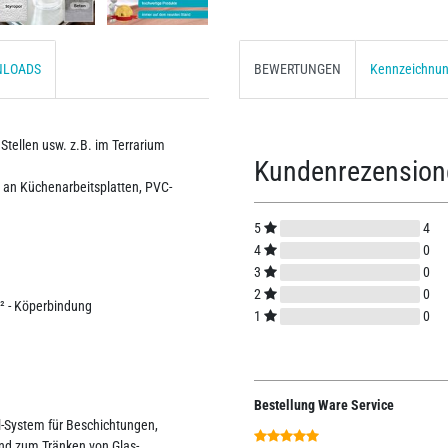
NLOADS
BEWERTUNGEN
Kennzeichnu
Stellen usw. z.B. im Terrarium
Kundenrezensio
, an Küchenarbeitsplatten, PVC-
5
4
4
0
3
0
2
0
² - Köperbindung
1
0
Bestellung Ware Service
al-System für Beschichtungen,
nd zum Tränken von Glas-,