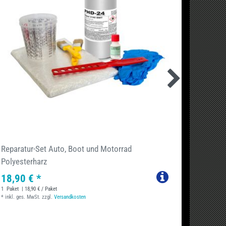
Reparatur-Set Auto, Boot und Motorrad
750g G
Polyesterharz
-Leinw
18,90 € *
18,94
1
Paket
| 18,90 € / Paket
1
Paket
| 
*
inkl. ges. MwSt.
zzgl.
Versandkosten
*
inkl. ge