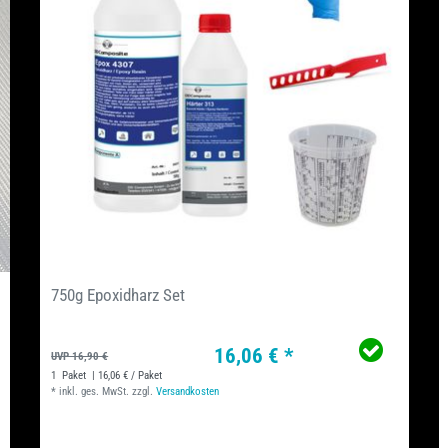
750g Epoxidharz Set
16,06 € *
UVP 16,90 €
1
Paket
| 16,06 € / Paket
*
inkl. ges. MwSt.
zzgl.
Versandkosten