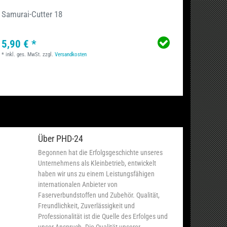
Samurai-Cutter 18
Schere
5,90 € *
6,59 
*
inkl. ges. MwSt.
zzgl.
Versandkosten
*
inkl. ge
Über PHD-24
Begonnen hat die Erfolgsgeschichte unseres
Unternehmens als Kleinbetrieb, entwickelt
haben wir uns zu einem Leistungsfähigen
internationalen Anbieter von
Faserverbundstoffen und Zubehör. Qualität,
Freundlichkeit, Zuverlässigkeit und
Professionalität ist die Quelle des Erfolges und