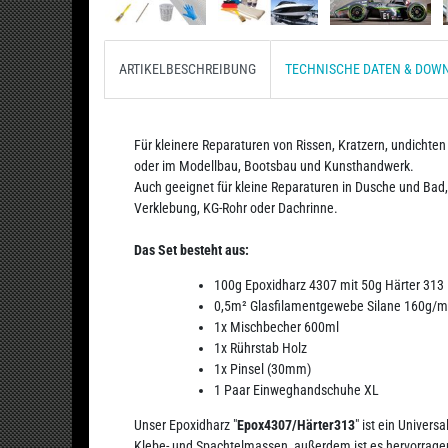
ARTIKELBESCHREIBUNG
TECHNISCHE DATEN & DOW
Für kleinere Reparaturen von Rissen, Kratzern, undichten 
oder im Modellbau, Bootsbau und Kunsthandwerk.
Auch geeignet für kleine Reparaturen in Dusche und Bad
Verklebung, KG-Rohr oder Dachrinne.
Das Set besteht aus:
100g Epoxidharz 4307 mit 50g Härter 313
0,5m² Glasfilamentgewebe Silane 160g/m
1x Mischbecher 600ml
1x Rührstab Holz
1x Pinsel (30mm)
1 Paar Einweghandschuhe XL
Unser Epoxidharz "
Epox4307/Härter313
" ist ein Univers
Klebe- und Spachtelmassen, außerdem ist es hervorrage