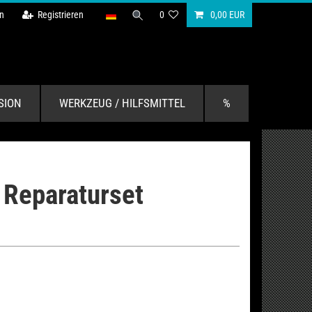
n
Registrieren
0
0,00 EUR
SION
WERKZEUG / HILFSMITTEL
%
 Reparaturset