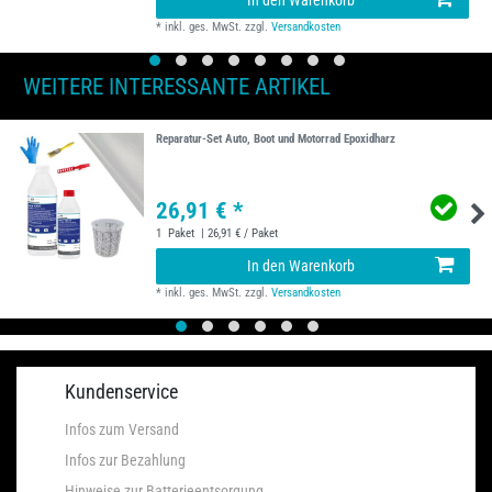
*
inkl. ges. MwSt.
zzgl.
Versandkosten
WEITERE INTERESSANTE ARTIKEL
Reparatur-Set Auto, Boot und Motorrad Epoxidharz
26,91 € *
1
Paket
| 26,91 € / Paket
In den Warenkorb
*
inkl. ges. MwSt.
zzgl.
Versandkosten
Kundenservice
Infos zum Versand
Infos zur Bezahlung
Hinweise zur Batterieentsorgung