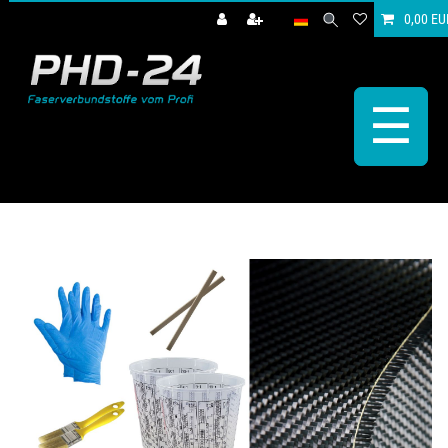
0,00 EU
☰