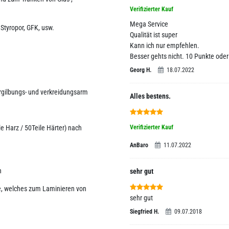
Verifizierter Kauf
Mega Service
 Styropor, GFK, usw.
Qualität ist super
Kann ich nur empfehlen.
Besser gehts nicht. 10 Punkte ode
Georg H.
18.07.2022
ergilbungs- und verkreidungsarm
Alles bestens.
le Harz / 50Teile Härter) nach
Verifizierter Kauf
AnBaro
11.07.2022
n
sehr gut
e, welches zum Laminieren von
sehr gut
Siegfried H.
09.07.2018