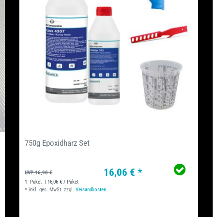
750g Epoxidharz Set
16,06 € *
UVP 16,90 €
1
Paket
| 16,06 € / Paket
*
inkl. ges. MwSt.
zzgl.
Versandkosten