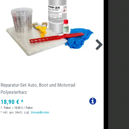
Reparatur-Set Auto, Boot und Motorrad
750g G
Polyesterharz
-Leinw
18,90 € *
18,94
1
Paket
| 18,90 € / Paket
1
Paket
| 
*
inkl. ges. MwSt.
zzgl.
Versandkosten
*
inkl. ge