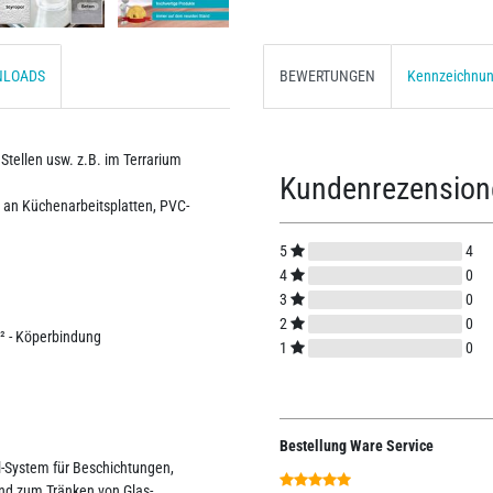
NLOADS
BEWERTUNGEN
Kennzeichnu
Stellen usw. z.B. im Terrarium
Kundenrezensio
, an Küchenarbeitsplatten, PVC-
5
4
4
0
3
0
2
0
² - Köperbindung
1
0
Bestellung Ware Service
al-System für Beschichtungen,
nd zum Tränken von Glas-,