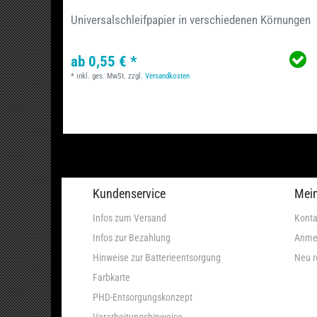
Universalschleifpapier in verschiedenen Körnungen
ab 0,55 € *
*
inkl. ges. MwSt.
zzgl.
Versandkosten
Kundenservice
Mei
Infos zum Versand
Konta
Infos zur Bezahlung
Anme
Hinweise zur Batterieentsorgung
Neu r
Farbkarte
PHD-Entsorgungskonzept