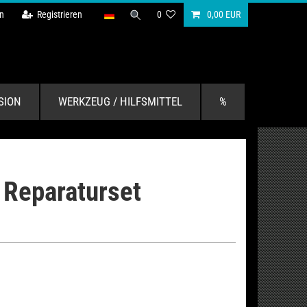
n
Registrieren
0
0,00 EUR
SION
WERKZEUG / HILFSMITTEL
%
 Reparaturset