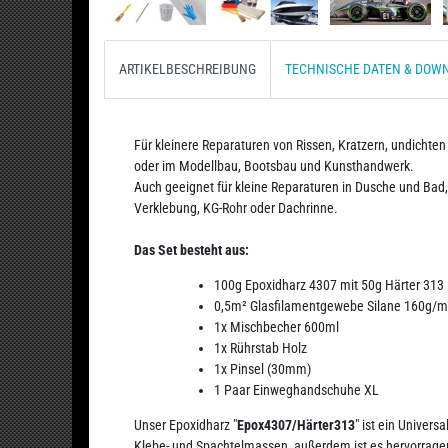
ARTIKELBESCHREIBUNG
TECHNISCHE DATEN & DOW
Für kleinere Reparaturen von Rissen, Kratzern, undichten 
oder im Modellbau, Bootsbau und Kunsthandwerk.
Auch geeignet für kleine Reparaturen in Dusche und Bad
Verklebung, KG-Rohr oder Dachrinne.
Das Set besteht aus:
100g Epoxidharz 4307 mit 50g Härter 313
0,5m² Glasfilamentgewebe Silane 160g/m
1x Mischbecher 600ml
1x Rührstab Holz
1x Pinsel (30mm)
1 Paar Einweghandschuhe XL
Unser Epoxidharz "
Epox4307/Härter313
" ist ein Univers
Klebe- und Spachtelmassen, außerdem ist es hervorrage