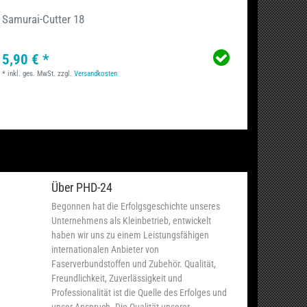
Samurai-Cutter 18
Schere
5,90 € *
6,59 
*
inkl. ges. MwSt.
zzgl.
Versandkosten
*
inkl. ge
Über PHD-24
Begonnen hat die Erfolgsgeschichte unseres
Unternehmens als Kleinbetrieb, entwickelt
haben wir uns zu einem Leistungsfähigen
internationalen Anbieter von
Faserverbundstoffen und Zubehör. Qualität,
Freundlichkeit, Zuverlässigkeit und
Professionalität ist die Quelle des Erfolges und