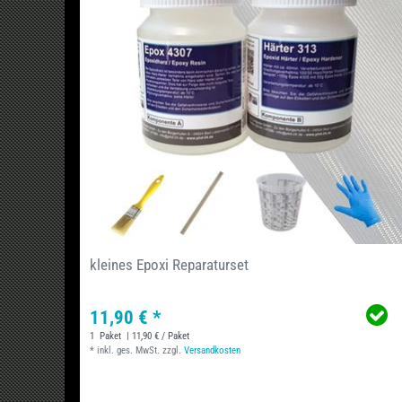
kleines Epoxi Reparaturset
11,90 € *
1
Paket
| 11,90 € / Paket
*
inkl. ges. MwSt.
zzgl.
Versandkosten