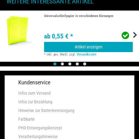
WEITERE INTERESSANTE ARTIKEL
Universalschleifpapier in verschiedenen Körnungen
ab 0,55 € *
Artikel anzeigen
*
inkl. ges. MwSt.
zzgl.
Versandkosten
Kundenservice
Infos zum Versand
Infos zur Bezahlung
Hinweise zur Batterieentsorgung
Farbkarte
PHD-Entsorgungskonzept
Verarbeitungshinweise