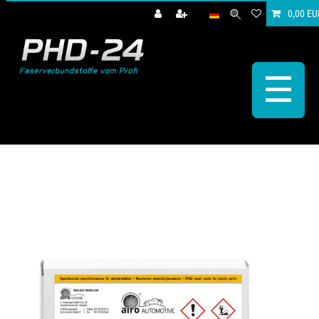
0,00 EU
☰