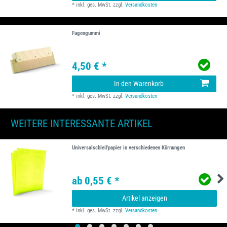
*
inkl. ges. MwSt.
zzgl.
Versandkosten
Fugengummi
4,50 € *
In den Warenkorb
*
inkl. ges. MwSt.
zzgl.
Versandkosten
WEITERE INTERESSANTE ARTIKEL
Universalschleifpapier in verschiedenen Körnungen
ab 0,55 € *
Artikel anzeigen
*
inkl. ges. MwSt.
zzgl.
Versandkosten