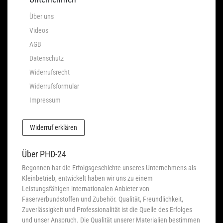
Über uns
Videos
AGB
Datenschutz
Widerrufsrecht
Widerrufsformular
Impressum
Widerruf erklären
Über PHD-24
Begonnen hat die Erfolgsgeschichte unseres Unternehmens als
Kleinbetrieb, entwickelt haben wir uns zu einem
Leistungsfähigen internationalen Anbieter von
Faserverbundstoffen und Zubehör. Qualität, Freundlichkeit,
Zuverlässigkeit und Professionalität ist die Quelle des Erfolges
und unser Anspruch. Die Qualität unserer Materialien bestimmen