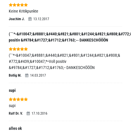
Keine Kritikpunkte
Joachim J.
13.12.2017
(¯`*•&#10047;&#8881;&#440;&#821;&#801;&#1244;&#821;&#808;&#772;
positiv &#9784;&#1727;&#1712;&#1763;-- DANKESCHÖÖÖN
(¯`*•&#10047;&#8881;&#440;&#821;&#801;&#1244;&#821;&#808;&
#772;&#439;&#10047;*•Voll positiv
&#9784;&#1727;&#1712;&#1763;-- DANKESCHÖÖÖN
Bollig M.
14.03.2017
supi
supi
Ralf Dr. V.
17.10.2016
alles ok