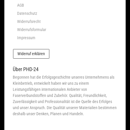
AGB
Datenschutz
Widerrufsrecht
Widerrufsformular
Impressum
Widerruf erklären
Über PHD-24
Begonnen hat die Erfolgsgeschichte unseres Unternehmens als
Kleinbetrieb, entwickelt haben wir uns zu einem
Leistungsfähigen internationalen Anbieter von
Faserverbundstoffen und Zubehör. Qualität, Freundlichkeit,
Zuverlässigkeit und Professionalität ist die Quelle des Erfolges
und unser Anspruch. Die Qualität unserer Materialien bestimmen
deshalb unser Denken, Planen und Handeln.