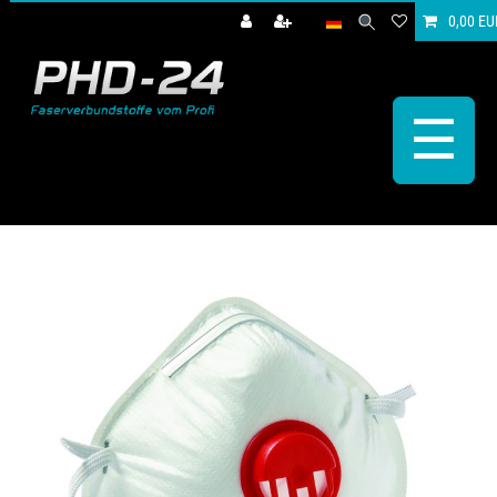
0,00 EU
☰