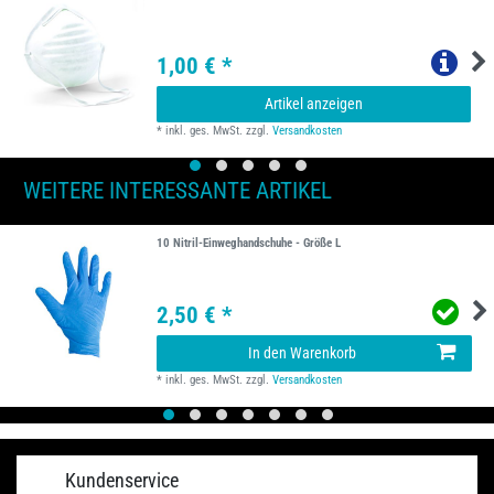
1,00 € *
Artikel anzeigen
*
inkl. ges. MwSt.
zzgl.
Versandkosten
WEITERE INTERESSANTE ARTIKEL
10 Nitril-Einweghandschuhe - Größe L
2,50 € *
In den Warenkorb
*
inkl. ges. MwSt.
zzgl.
Versandkosten
Kundenservice