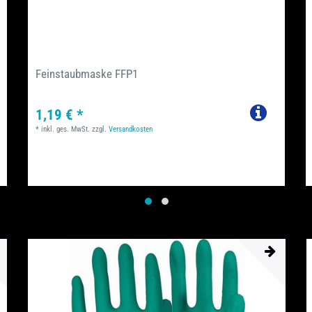
Feinstaubmaske FFP1
1,19 € *
*
inkl. ges. MwSt.
zzgl.
Versandkosten