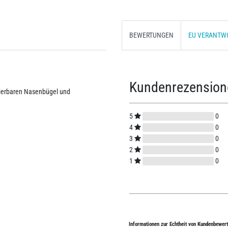
BEWERTUNGEN
EU VERANTW
Kundenrezensio
ierbaren Nasenbügel und
5
0
4
0
3
0
2
0
1
0
Informationen zur Echtheit von Kundenbewer