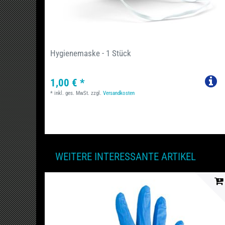
Hygienemaske - 1 Stück
1,00 € *
*
inkl. ges. MwSt.
zzgl.
Versandkosten
WEITERE INTERESSANTE ARTIKEL