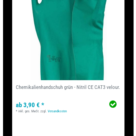
Chemikalienhandschuh grün - Nitril CE CAT3 velour.
ab 3,90 € *
*
inkl. ges. MwSt.
zzgl.
Versandkosten