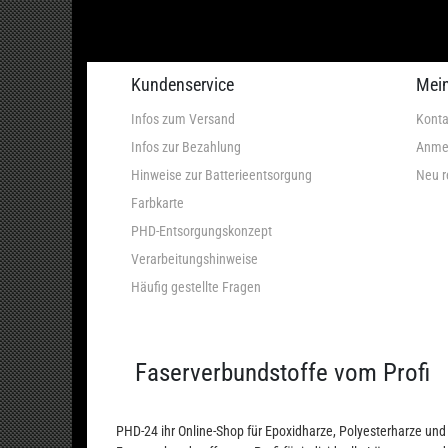
Kundenservice
Mei
Infos zum Versand
Konta
Infos zur Bezahlung
Anme
Hinweise zur Batterieentsorgung
Neu r
Farbkarte
PHD-Entsorgungskonzept
Verarbeitungshinweise
Häufig gestellte Fragen
Faserverbundstoffe vom Profi
PHD-24 ihr Online-Shop für Epoxidharze, Polyesterharze u