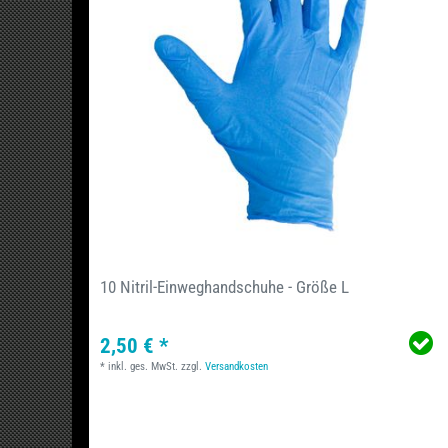
10 Nitril-Einweghandschuhe - Größe L
2,50 € *
*
inkl. ges. MwSt.
zzgl.
Versandkosten