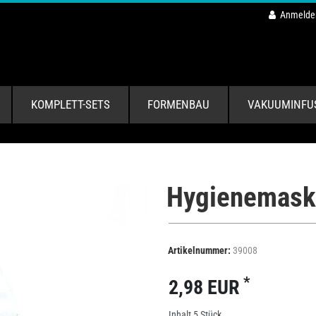
Anmelde
KOMPLETT-SETS
FORMENBAU
VAKUUMINFU
Hygienemaske
Artikelnummer:
39008
*
2,98 EUR
Inhalt
5
Stück