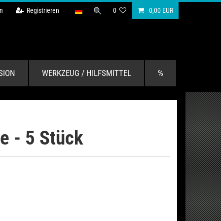
n
Registrieren
0
0,00 EUR
SION
WERKZEUG / HILFSMITTEL
%
 - 5 Stück