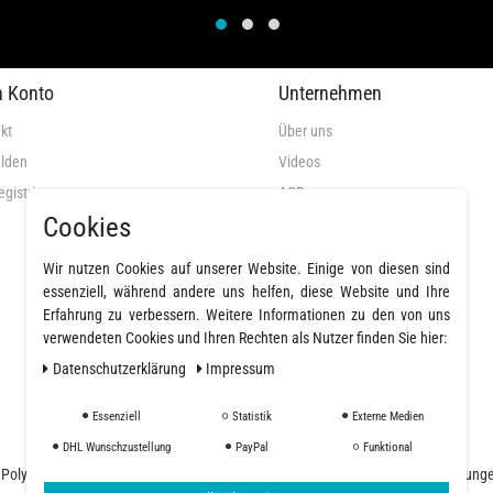
n Konto
Unternehmen
kt
Über uns
lden
Videos
egistrieren
AGB
Cookies
Datenschutz
Widerrufsrecht
Wir nutzen Cookies auf unserer Website. Einige von diesen sind
Widerrufsformular
essenziell, während andere uns helfen, diese Website und Ihre
Erfahrung zu verbessern. Weitere Informationen zu den von uns
Impressum
verwendeten Cookies und Ihren Rechten als Nutzer finden Sie hier:
Widerruf erklären
Daten­schutz­erklärung
Impressum
Essenziell
Statistik
Externe Medien
DHL Wunschzustellung
PayPal
Funktional
nd Polyurethanharze und einer großen Auswahl an Fasern, Geweben, Beschichtung