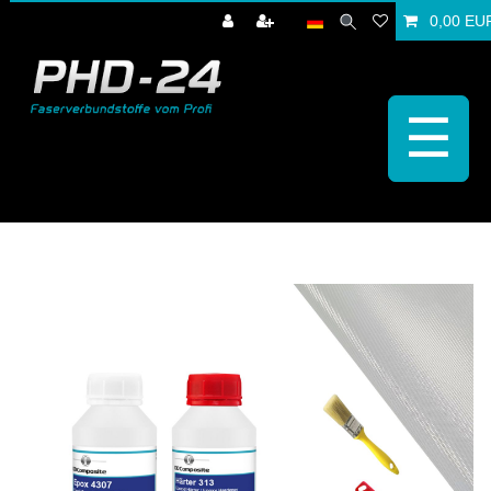
0,00 EU
☰