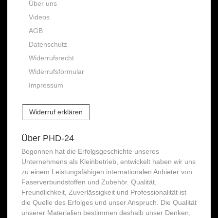
Über uns
Videos
AGB
Datenschutz
Widerrufsrecht
Widerrufsformular
Impressum
Widerruf erklären
Über PHD-24
Begonnen hat die Erfolgsgeschichte unseres
Unternehmens als Kleinbetrieb, entwickelt haben wir uns
zu einem Leistungsfähigen internationalen Anbieter von
Faserverbundstoffen und Zubehör. Qualität,
Freundlichkeit, Zuverlässigkeit und Professionalität ist
die Quelle des Erfolges und unser Anspruch. Die Qualität
unserer Materialien bestimmen deshalb unser Denken,