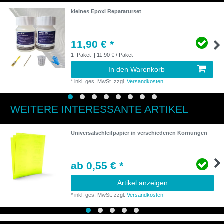
kleines Epoxi Reparaturset
11,90 € *
1
Paket
| 11,90 € / Paket
In den Warenkorb
*
inkl. ges. MwSt.
zzgl.
Versandkosten
WEITERE INTERESSANTE ARTIKEL
Universalschleifpapier in verschiedenen Körnungen
ab 0,55 € *
Artikel anzeigen
*
inkl. ges. MwSt.
zzgl.
Versandkosten