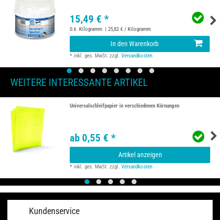
15,49 € *
0.6
Kilogramm
| 25,82 € / Kilogramm
In den Warenkorb
*
inkl. ges. MwSt.
zzgl.
Versandkosten
WEITERE INTERESSANTE ARTIKEL
Universalschleifpapier in verschiedenen Körnungen
ab 0,55 € *
Artikel anzeigen
*
inkl. ges. MwSt.
zzgl.
Versandkosten
Kundenservice