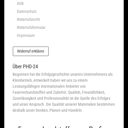
AGB
Datenschutz
Widerrufsrecht
Widerrufsformular
Impressum
Widerruf erklären
Über PHD-24
Begonnen hat die Erfolgsgeschichte unseres Unternehmens als
Kleinbetrieb, entwickelt haben wir uns zu einem
Leistungsfähigen internationalen Anbieter von
Faserverbundstoffen und Zubehör. Qualität, Freundlichkeit,
Zuverlässigkeit und Professionalität ist die Quelle des Erfolges
und unser Anspruch. Die Qualität unserer Materialien bestimmen
deshalb unser Denken, Planen und Handeln.