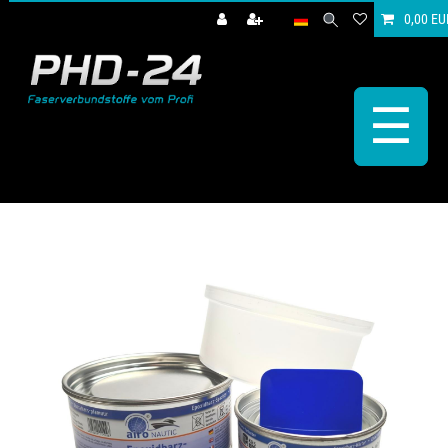
0,00 EU
☰