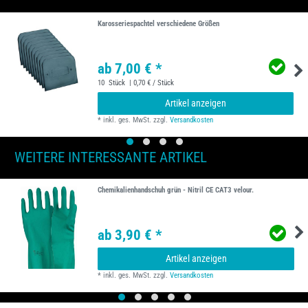
Karosseriespachtel verschiedene Größen
ab 7,00 € *
10
Stück
| 0,70 € / Stück
Artikel anzeigen
*
inkl. ges. MwSt.
zzgl.
Versandkosten
WEITERE INTERESSANTE ARTIKEL
Chemikalienhandschuh grün - Nitril CE CAT3 velour.
ab 3,90 € *
Artikel anzeigen
*
inkl. ges. MwSt.
zzgl.
Versandkosten