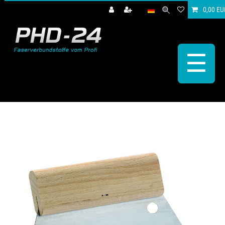
0,00 EU
☰