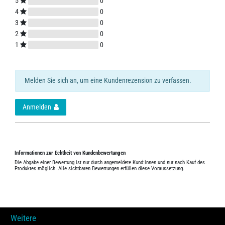
5
0
4
0
3
0
2
0
1
0
Melden Sie sich an, um eine Kundenrezension zu verfassen.
Anmelden
Informationen zur Echtheit von Kundenbewertungen
Die Abgabe einer Bewertung ist nur durch angemeldete Kund:innen und nur nach Kauf des
Produktes möglich. Alle sichtbaren Bewertungen erfüllen diese Voraussetzung.
Weitere