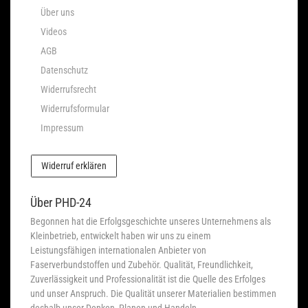
Über uns
Videos
AGB
Datenschutz
Widerrufsrecht
Widerrufsformular
Impressum
Widerruf erklären
Über PHD-24
Begonnen hat die Erfolgsgeschichte unseres Unternehmens als
Kleinbetrieb, entwickelt haben wir uns zu einem
Leistungsfähigen internationalen Anbieter von
Faserverbundstoffen und Zubehör. Qualität, Freundlichkeit,
Zuverlässigkeit und Professionalität ist die Quelle des Erfolges
und unser Anspruch. Die Qualität unserer Materialien bestimmen
deshalb unser Denken, Planen und Handeln.