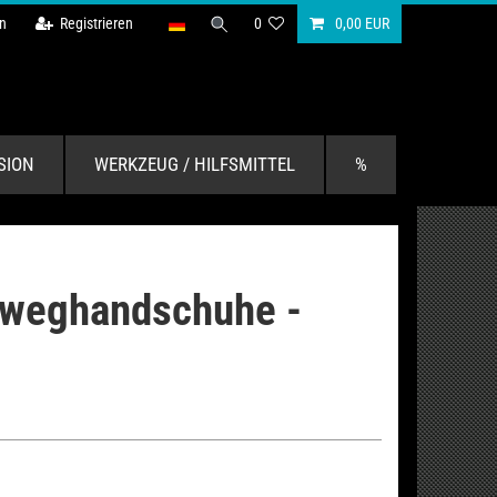
n
Registrieren
0
0,00 EUR
SION
WERKZEUG / HILFSMITTEL
%
nweghandschuhe -