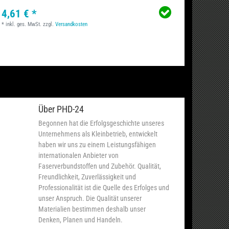
4,61 € *
6,84 
*
inkl. ges. MwSt.
zzgl.
Versandkosten
*
inkl. ge
Über PHD-24
Begonnen hat die Erfolgsgeschichte unseres
Unternehmens als Kleinbetrieb, entwickelt
haben wir uns zu einem Leistungsfähigen
internationalen Anbieter von
Faserverbundstoffen und Zubehör. Qualität,
Freundlichkeit, Zuverlässigkeit und
Professionalität ist die Quelle des Erfolges und
unser Anspruch. Die Qualität unserer
Materialien bestimmen deshalb unser
Denken, Planen und Handeln.