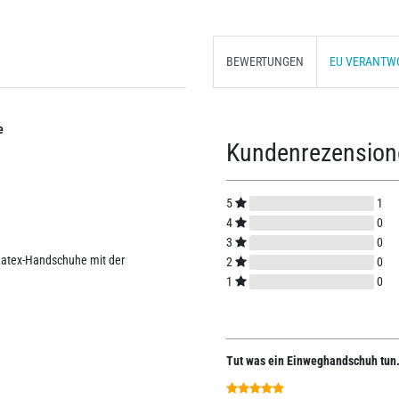
BEWERTUNGEN
EU VERANTW
e
Kundenrezensio
5
1
4
0
3
0
 Latex-Handschuhe mit der
2
0
1
0
Tut was ein Einweghandschuh tun.