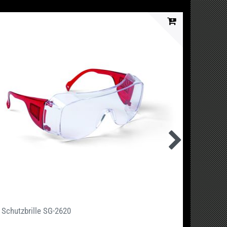
Schutzbrille SG-2620
1 Schu