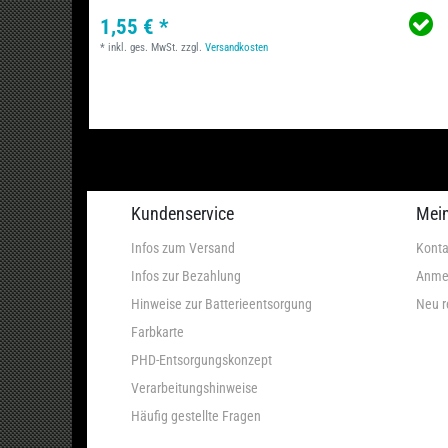
1,55 € *
*
inkl. ges. MwSt.
zzgl.
Versandkosten
Kundenservice
Mei
Infos zum Versand
Konta
Infos zur Bezahlung
Anme
Hinweise zur Batterieentsorgung
Neu r
Farbkarte
PHD-Entsorgungskonzept
Verarbeitungshinweise
Häufig gestellte Fragen