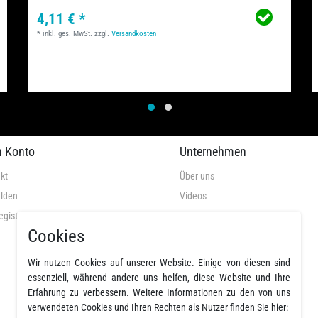
4,11 € *
*
inkl. ges. MwSt.
zzgl.
Versandkosten
n Konto
Unternehmen
kt
Über uns
lden
Videos
egistrieren
AGB
Cookies
Datenschutz
Widerrufsrecht
Wir nutzen Cookies auf unserer Website. Einige von diesen sind
Widerrufsformular
essenziell, während andere uns helfen, diese Website und Ihre
Erfahrung zu verbessern. Weitere Informationen zu den von uns
Impressum
verwendeten Cookies und Ihren Rechten als Nutzer finden Sie hier: