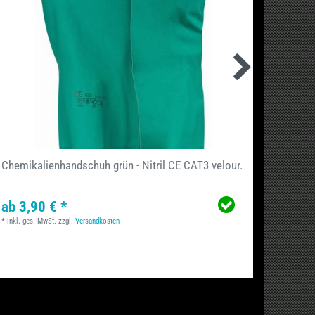
Chemikalienhandschuh grün - Nitril CE CAT3 velour.
Cleans
ab 3,90 € *
ab 3,
*
inkl. ges. MwSt.
zzgl.
Versandkosten
1
Paar
| 3
*
inkl. ge