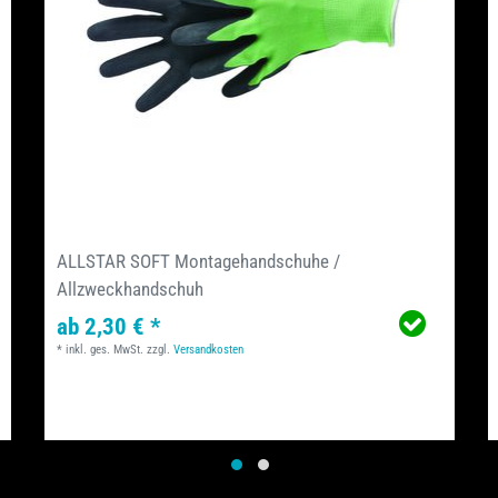
ALLSTAR SOFT Montagehandschuhe /
Allzweckhandschuh
ab 2,30 € *
*
inkl. ges. MwSt.
zzgl.
Versandkosten