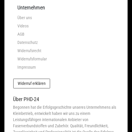
Unternehmen
Über uns
Videos
AGB
Datenschutz
Widerrufsrecht
Widerrufsformular
Impressum
Widerruf erklären
Über PHD-24
Begonnen hat die Erfolgsgeschichte unseres Unternehmens als
Kleinbetrieb, entwickelt haben wir uns zu einem
Leistungsfähigen internationalen Anbieter von
Faserverbundstoffen und Zubehör. Qualität, Freundlichkeit,
Zuverlässigkeit und Professionalität ist die Quelle des Erfolges