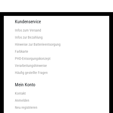
Kundenservice
Infos zum Versand
Infos zur Bezahlung
Hinweise zur Batterieentsorgung
Farbkarte
PHD-Entsorgungskonzept
Verarbeitungshinweise
Häufig gestellte Fragen
Mein Konto
Kontakt
Anmelden
Neu registrieren