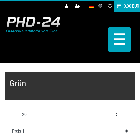
0,00 EUR
☰
Grün