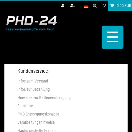
0,00 EUR
☰
Kundenservice
Infos zum Versand
Infos zur Bezahlung
Hinweise zur Batterieentsorgung
Farbkarte
PHD-Entsorgungskonzept
Verarbeitungshinweise
Häufig gestellte Fragen