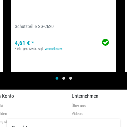
Schutzbrille SG-2620
4,61 € *
*
inkl. ges. MwSt.
zzgl.
Versandkosten
n Konto
Unternehmen
kt
Über uns
lden
Videos
egistrieren
AGB