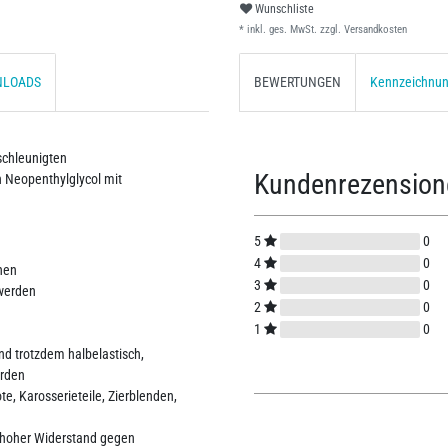
Wunschliste
* inkl. ges. MwSt. zzgl.
Versandkosten
NLOADS
BEWERTUNGEN
Kennzeichnu
eschleunigten
Kundenrezensio
 Neopenthylglycol mit
5
0
4
0
hen
3
0
 werden
2
0
1
0
nd trotzdem halbelastisch,
erden
e, Karosserieteile, Zierblenden,
 hoher Widerstand gegen