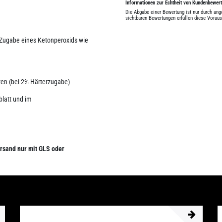
Informationen zur Echtheit von Kundenbewer
Die Abgabe einer Bewertung ist nur durch an
sichtbaren Bewertungen erfüllen diese Vorau
 Zugabe eines Ketonperoxids wie
uten (bei 2% Härterzugabe)
blatt und im
rsand nur mit GLS oder