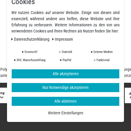
Cookies
Datenschutz
Widerrufsrecht
Wir nutzen Cookies auf unserer Website. Einige von diesen sind
essenziell, während andere uns helfen, diese Website und Ihre
Widerrufsformular
Erfahrung zu verbessern. Weitere Informationen zu den von uns
Impressum
verwendeten Cookies und Ihren Rechten als Nutzer finden Sie hier:
Widerruf erklären
Daten­schutz­erklärung
Impressum
Essenziell
Statistik
Externe Medien
DHL Wunschzustellung
PayPal
Funktional
nd Polyurethanharze und einer großen Auswahl an Fasern, Geweben, Beschichtung
Alle akzeptieren
d unterschiedliche Ansprüche, unser Team begleitet Sie von der Planung und Konz
Nur Notwendige akzeptieren
Alle ablehnen
Weitere Einstellungen