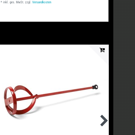
*
inkl. ges. MwSt.
zzgl.
Versandkosten