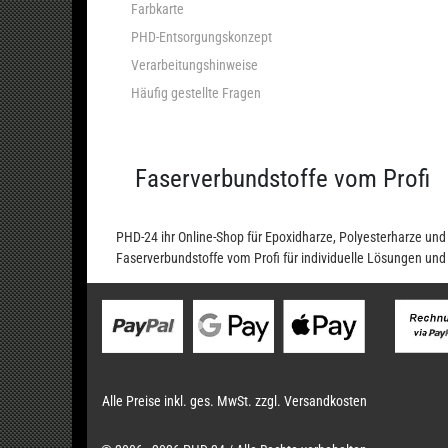
Farbkarte
PHD-Entsorgungskonzept
Verarbeitungshinweise
Häufig gestellte Fragen
Faserverbundstoffe vom Profi
PHD-24 ihr Online-Shop für Epoxidharze, Polyesterharze u
Faserverbundstoffe vom Profi für individuelle Lösungen un
Alle Preise inkl. ges. MwSt. zzgl. Versandkosten