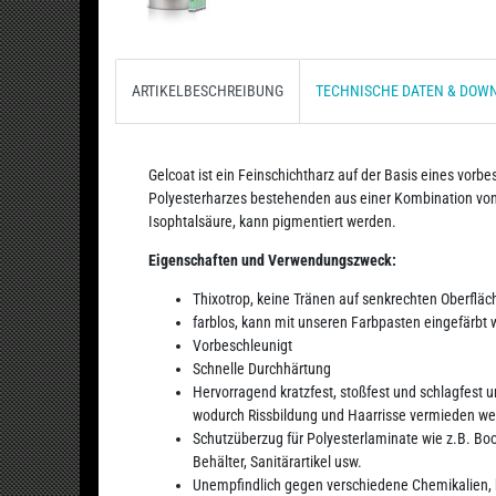
ARTIKELBESCHREIBUNG
TECHNISCHE DATEN & DOW
Gelcoat ist ein Feinschichtharz auf der Basis eines vorb
Polyesterharzes bestehenden aus einer Kombination von
Isophtalsäure, kann pigmentiert werden.
Eigenschaften und Verwendungszweck:
Thixotrop, keine Tränen auf senkrechten Oberfläc
farblos, kann mit unseren Farbpasten eingefärbt
Vorbeschleunigt
Schnelle Durchhärtung
Hervorragend kratzfest, stoßfest und schlagfest u
wodurch Rissbildung und Haarrisse vermieden w
Schutzüberzug für Polyesterlaminate wie z.B. Boot
Behälter, Sanitärartikel usw.
Unempfindlich gegen verschiedene Chemikalien,