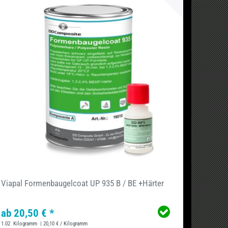
Viapal Formenbaugelcoat UP 935 B / BE +Härter
ab 20,50 € *
1.02
Kilogramm
| 20,10 € / Kilogramm