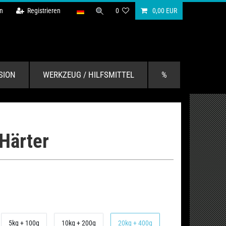
n
Registrieren
0
0,00 EUR
SION
WERKZEUG / HILFSMITTEL
%
Härter
5kg + 100g
10kg + 200g
20kg + 400g