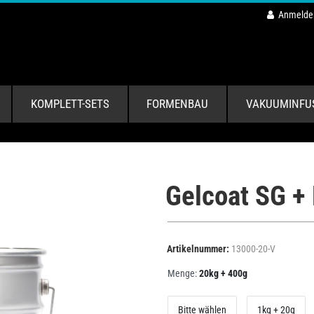
Anmelde
KOMPLETT-SETS
FORMENBAU
VAKUUMINFU
Gelcoat SG + 
Artikelnummer:
13000-20-V
Menge:
20kg + 400g
Bitte wählen
1kg + 20g