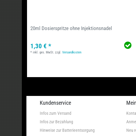
20ml Dosierspritze ohne Injektionsnadel
1,30 € *
*
inkl. ges. MwSt.
zzgl.
Versandkosten
Kundenservice
Mei
Infos zum Versand
Konta
Infos zur Bezahlung
Anme
Hinweise zur Batterieentsorgung
Neu r