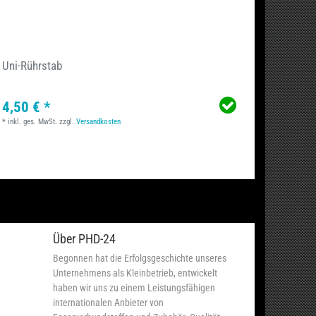
Uni-Rührstab
Telesk
4,50 € *
10,90
*
inkl. ges. MwSt.
zzgl.
Versandkosten
*
inkl. ge
Über PHD-24
Begonnen hat die Erfolgsgeschichte unseres
Unternehmens als Kleinbetrieb, entwickelt
haben wir uns zu einem Leistungsfähigen
internationalen Anbieter von