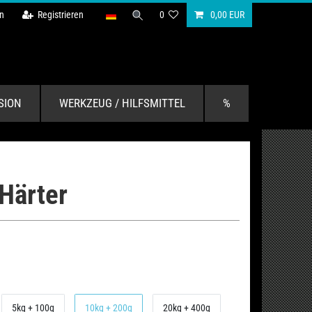
n
Registrieren
0
0,00 EUR
SION
WERKZEUG / HILFSMITTEL
%
Härter
5kg + 100g
10kg + 200g
20kg + 400g