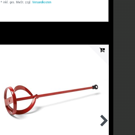
*
inkl. ges. MwSt.
zzgl.
Versandkosten