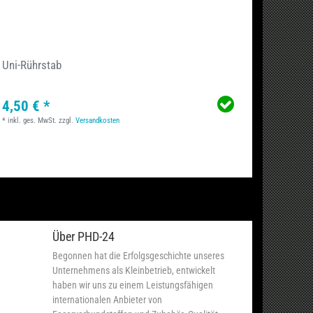
Uni-Rührstab
Telesk
4,50 € *
10,90
*
inkl. ges. MwSt.
zzgl.
Versandkosten
*
inkl. ge
Über PHD-24
Begonnen hat die Erfolgsgeschichte unseres
Unternehmens als Kleinbetrieb, entwickelt
haben wir uns zu einem Leistungsfähigen
internationalen Anbieter von