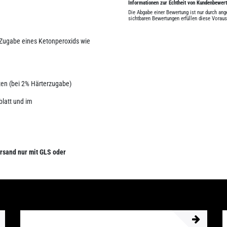
Informationen zur Echtheit von Kundenbewer
Die Abgabe einer Bewertung ist nur durch an
sichtbaren Bewertungen erfüllen diese Vorau
 Zugabe eines Ketonperoxids wie
uten (bei 2% Härterzugabe)
blatt und im
rsand nur mit GLS oder