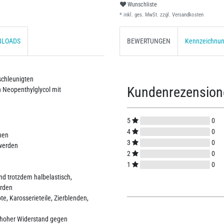
Wunschliste
* inkl. ges. MwSt. zzgl.
Versandkosten
NLOADS
BEWERTUNGEN
Kennzeichnu
eschleunigten
Kundenrezensio
 Neopenthylglycol mit
5
0
4
0
hen
3
0
 werden
2
0
1
0
nd trotzdem halbelastisch,
erden
e, Karosserieteile, Zierblenden,
 hoher Widerstand gegen