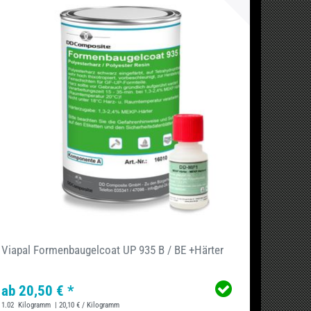
Viapal Formenbaugelcoat UP 935 B / BE +Härter
ab 20,50 € *
1.02
Kilogramm
| 20,10 € / Kilogramm