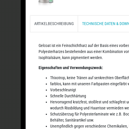
ARTIKELBESCHREIBUNG
TECHNISCHE DATEN & DOW
Gelcoat ist ein Feinschichtharz auf der Basis eines vorb
Polyesterharzes bestehenden aus einer Kombination von
Isophtalsäure, kann pigmentiert werden.
Eigenschaften und Verwendungszweck:
Thixotrop, keine Tränen auf senkrechten Oberfläc
farblos, kann mit unseren Farbpasten eingefärbt
Vorbeschleunigt
Schnelle Durchhärtung
Hervorragend kratzfest, stoßfest und schlagfest u
wodurch Rissbildung und Haarrisse vermieden w
Schutzüberzug für Polyesterlaminate wie z.B. Boot
Behälter, Sanitärartikel usw.
Unempfindlich gegen verschiedene Chemikalien,