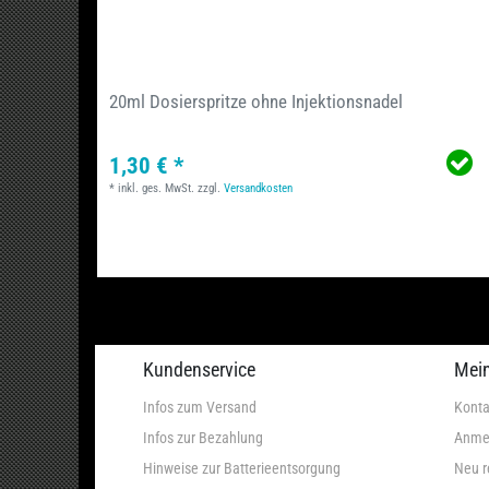
20ml Dosierspritze ohne Injektionsnadel
1,30 € *
*
inkl. ges. MwSt.
zzgl.
Versandkosten
Kundenservice
Mei
Infos zum Versand
Konta
Infos zur Bezahlung
Anme
Hinweise zur Batterieentsorgung
Neu r