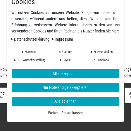
Cookies
Datenschutz
Widerrufsrecht
Wir nutzen Cookies auf unserer Website. Einige von diesen sind
essenziell, während andere uns helfen, diese Website und Ihre
Widerrufsformular
Erfahrung zu verbessern. Weitere Informationen zu den von uns
Impressum
verwendeten Cookies und Ihren Rechten als Nutzer finden Sie hier:
Widerruf erklären
Daten­schutz­erklärung
Impressum
Essenziell
Statistik
Externe Medien
DHL Wunschzustellung
PayPal
Funktional
nd Polyurethanharze und einer großen Auswahl an Fasern, Geweben, Beschichtung
Alle akzeptieren
d unterschiedliche Ansprüche, unser Team begleitet Sie von der Planung und Konz
Nur Notwendige akzeptieren
Alle ablehnen
Weitere Einstellungen