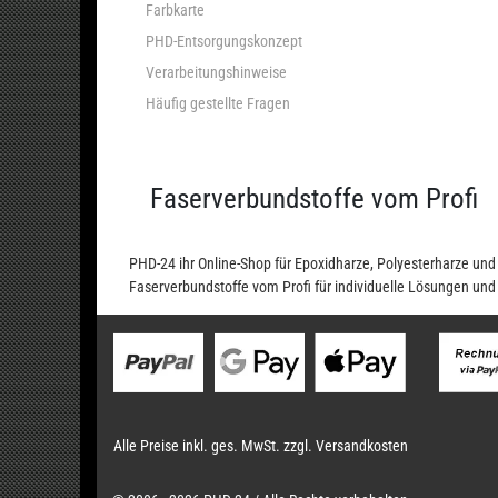
Farbkarte
PHD-Entsorgungskonzept
Verarbeitungshinweise
Häufig gestellte Fragen
Faserverbundstoffe vom Profi
PHD-24 ihr Online-Shop für Epoxidharze, Polyesterharze u
Faserverbundstoffe vom Profi für individuelle Lösungen un
Alle Preise inkl. ges. MwSt. zzgl. Versandkosten