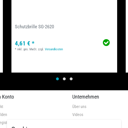
Schutzbrille SG-2620
4,61 € *
*
inkl. ges. MwSt.
zzgl.
Versandkosten
n Konto
Unternehmen
kt
Über uns
lden
Videos
egistrieren
AGB