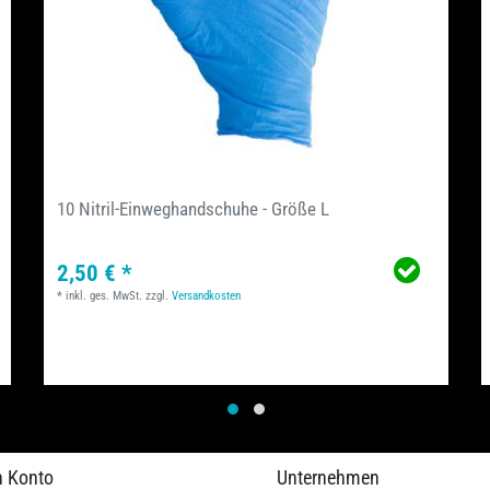
10 Nitril-Einweghandschuhe - Größe L
2,50 € *
*
inkl. ges. MwSt.
zzgl.
Versandkosten
n Konto
Unternehmen