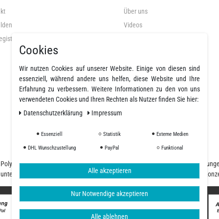
kt
Über uns
lden
Videos
egistrieren
AGB
Cookies
Datenschutz
Widerrufsrecht
Wir nutzen Cookies auf unserer Website. Einige von diesen sind
essenziell, während andere uns helfen, diese Website und Ihre
Widerrufsformular
Erfahrung zu verbessern. Weitere Informationen zu den von uns
Impressum
verwendeten Cookies und Ihren Rechten als Nutzer finden Sie hier:
Daten­schutz­erklärung
Impressum
Widerruf erklären
Essenziell
Statistik
Externe Medien
DHL Wunschzustellung
PayPal
Funktional
nd Polyurethanharze und einer großen Auswahl an Fasern, Geweben, Beschichtung
Alle akzeptieren
d unterschiedliche Ansprüche, unser Team begleitet Sie von der Planung und Konz
Nur Notwendige akzeptieren
Alle ablehnen