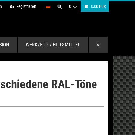
n
Registrieren
0
0,00 EUR
SION
WERKZEUG / HILFSMITTEL
%
rschiedene RAL-Töne