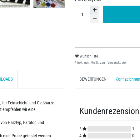
Wunschliste
* inkl. ges. MwSt. zzgl.
Versandkosten
NLOADS
BEWERTUNGEN
Kennzeichnu
, für Feinschicht- und Gießharze
Kundenrezensio
z empfehlen wir eine
von Harztyp, Farbton und
5
1
4
0
ch eine Probe getestet werden.