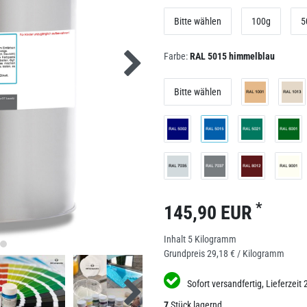
Bitte wählen
100g
5
Farbe:
RAL 5015 himmelblau
Bitte wählen
*
145,90 EUR
Inhalt
5
Kilogramm
Grundpreis
29,18 € / Kilogramm
Sofort versandfertig, Lieferzeit 
7
Stück lagernd