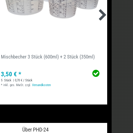
Mischbecher 3 Stück (600ml) + 2 Stück (350ml)
Uni-Rü
3,50 € *
4,50 
5
Stück
| 0,70 € / Stück
*
inkl. ge
*
inkl. ges. MwSt.
zzgl.
Versandkosten
Über PHD-24