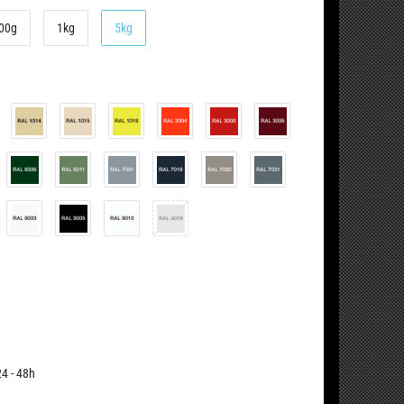
00g
1kg
5kg
24 - 48h