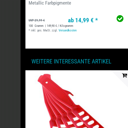
Metallic Farbpigmente
ab 14,99 € *
UVP 29,99 €
100
Gramm
| 149,90 € / Kilogramm
*
inkl. ges. MwSt.
zzgl.
Versandkosten
WEITERE INTERESSANTE ARTIKEL