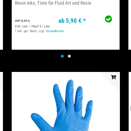
Resin Inks, Tinte für Fluid Art und Resin
ab 5,90 € *
UVP 8,90 €
0.03
Liter
| 196,67 € / Liter
*
inkl. ges. MwSt.
zzgl.
Versandkosten