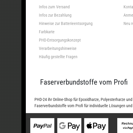
Infos zum Versand
Konta
Infos zur Bezahlung
Anme
Hinweise zur Batterieentsorgung
Neu r
Farbkarte
PHD-Entsorgungskonzept
Verarbeitungshinweise
Häufig gestellte Fragen
Faserverbundstoffe vom Profi
PHD-24 ihr Online-Shop für Epoxidharze, Polyesterharze u
Faserverbundstoffe vom Profi für individuelle Lösungen un