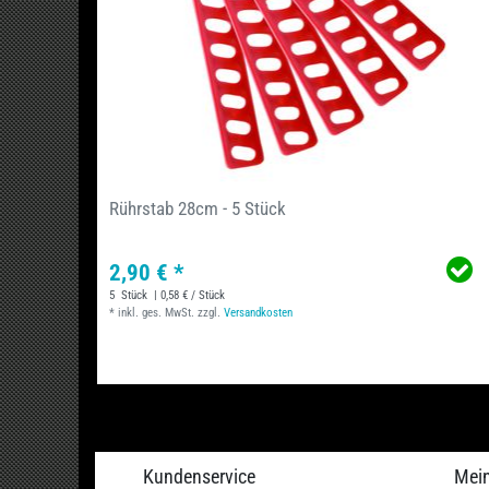
Rührstab 28cm - 5 Stück
2,90 € *
5
Stück
| 0,58 € / Stück
*
inkl. ges. MwSt.
zzgl.
Versandkosten
Kundenservice
Mei