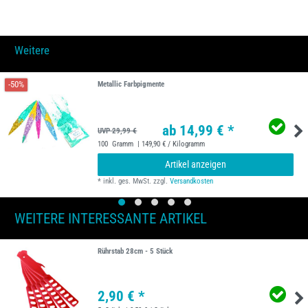
Weitere
-50%
Metallic Farbpigmente
ab 14,99 € *
UVP 29,99 €
100
Gramm
| 149,90 € / Kilogramm
Artikel anzeigen
*
inkl. ges. MwSt.
zzgl.
Versandkosten
WEITERE INTERESSANTE ARTIKEL
Rührstab 28cm - 5 Stück
2,90 € *