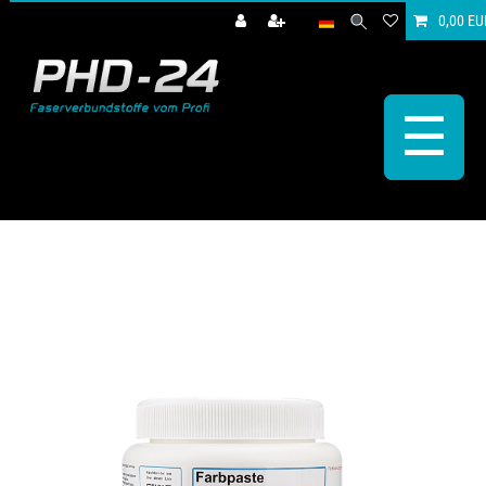
0,00 EU
☰