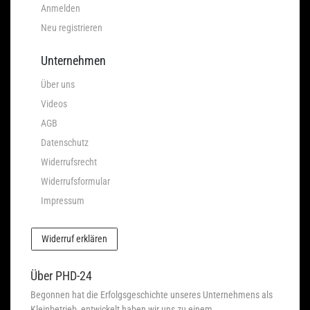
Anmelden
Neu registrieren
Unternehmen
Über uns
Videos
AGB
Datenschutz
Widerrufsrecht
Widerrufsformular
Impressum
Widerruf erklären
Über PHD-24
Begonnen hat die Erfolgsgeschichte unseres Unternehmens als
Kleinbetrieb, entwickelt haben wir uns zu einem