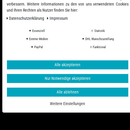
verbessern. Weitere Informationen zu den von uns verwendeten Cookies
und Ihren Rechten als Nutzer finden Sie hier:
Daten­schutz­erklärung
Impressum
Essenziell
Statistik
Externe Medien
DHL Wunschzustellung
Alle Preise inkl. ges. MwSt. zzgl. Versandkosten
PayPal
Funktional
© 2006 - 2026 PHD-24 / Alle Rechte vorbehalten.
Alle akzeptieren
Nur Notwendige akzeptieren
Alle ablehnen
Weitere Einstellungen