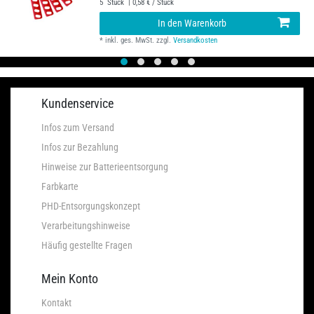
5
Stück
| 0,58 € / Stück
In den Warenkorb
*
inkl. ges. MwSt.
zzgl.
Versandkosten
Kundenservice
Infos zum Versand
Infos zur Bezahlung
Hinweise zur Batterieentsorgung
Farbkarte
PHD-Entsorgungskonzept
Verarbeitungshinweise
Häufig gestellte Fragen
Mein Konto
Kontakt