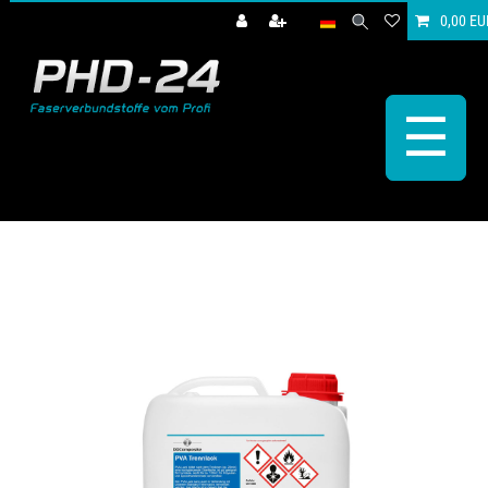
0,00 EU
☰