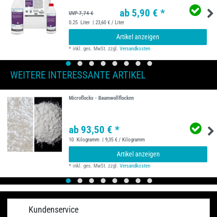
ab 5,90 € *
UVP 7,74 €
0.25
Liter
| 23,60 € / Liter
Artikel anzeigen
*
inkl. ges. MwSt.
zzgl.
Versandkosten
WEITERE INTERESSANTE ARTIKEL
Microflocks - Baumwollflocken
ab 93,50 € *
10
Kilogramm
| 9,35 € / Kilogramm
Artikel anzeigen
*
inkl. ges. MwSt.
zzgl.
Versandkosten
Kundenservice