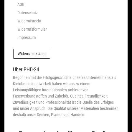
AGB
Datenschutz
Widerrufsrecht
Widerrufsformular
Impressum
Widerruf erklären
Über PHD-24
Begonnen hat die Erfolgsgeschichte unseres Unternehmens als
Kleinbetrieb, entwickelt haben wir uns zu einem
Leistungsfähigen internationalen Anbieter von
Faserverbundstoffen und Zubehör. Qualität, Freundlichkeit,
Zuverlässigkeit und Professionalität ist die Quelle des Erfolges
und unser Anspruch. Die Qualität unserer Materialien bestimmen
deshalb unser Denken, Planen und Handeln.