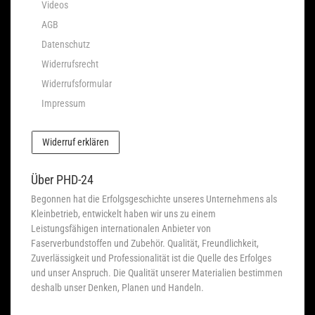
Videos
AGB
Datenschutz
Widerrufsrecht
Widerrufsformular
Impressum
Widerruf erklären
Über PHD-24
Begonnen hat die Erfolgsgeschichte unseres Unternehmens als
Kleinbetrieb, entwickelt haben wir uns zu einem
Leistungsfähigen internationalen Anbieter von
Faserverbundstoffen und Zubehör. Qualität, Freundlichkeit,
Zuverlässigkeit und Professionalität ist die Quelle des Erfolges
und unser Anspruch. Die Qualität unserer Materialien bestimmen
deshalb unser Denken, Planen und Handeln.