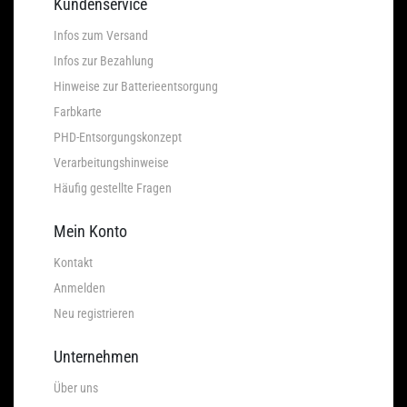
Kundenservice
Infos zum Versand
Infos zur Bezahlung
Hinweise zur Batterieentsorgung
Farbkarte
PHD-Entsorgungskonzept
Verarbeitungshinweise
Häufig gestellte Fragen
Mein Konto
Kontakt
Anmelden
Neu registrieren
Unternehmen
Über uns