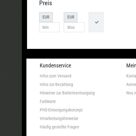
Preis
EUR
EUR
Kundenservice
Mei
Infos zum Versand
Konta
Infos zur Bezahlung
Anme
Hinweise zur Batterieentsorgung
Neu r
Farbkarte
PHD-Entsorgungskonzept
Verarbeitungshinweise
Häufig gestellte Fragen