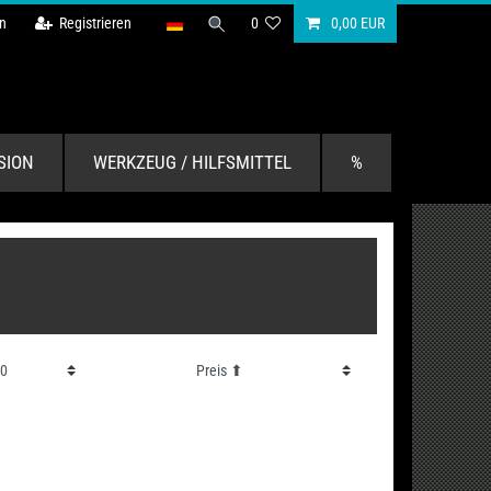
n
Registrieren
0
0,00 EUR
SION
WERKZEUG / HILFSMITTEL
%