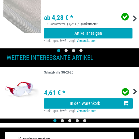
ab 4,28 € *
1
Quadratmeter
| 4,28 € / Quadratmeter
Artikel anzeigen
*
inkl. ges. MwSt.
zzgl.
Versandkosten
WEITERE INTERESSANTE ARTIKEL
Schutzbrille SG-2620
4,61 € *
In den Warenkorb
*
inkl. ges. MwSt.
zzgl.
Versandkosten