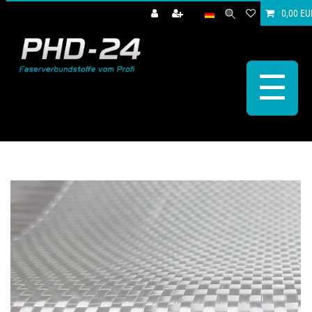
0,00 EU
☰