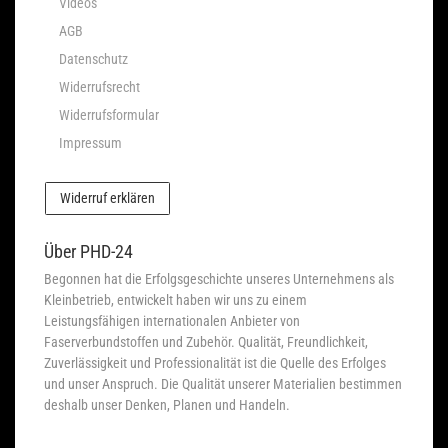
Videos
AGB
Datenschutz
Widerrufsrecht
Widerrufsformular
Impressum
Widerruf erklären
Über PHD-24
Begonnen hat die Erfolgsgeschichte unseres Unternehmens als
Kleinbetrieb, entwickelt haben wir uns zu einem
Leistungsfähigen internationalen Anbieter von
Faserverbundstoffen und Zubehör. Qualität, Freundlichkeit,
Zuverlässigkeit und Professionalität ist die Quelle des Erfolges
und unser Anspruch. Die Qualität unserer Materialien bestimmen
deshalb unser Denken, Planen und Handeln.