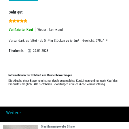
Sehr gut
Verifizierter Kauf
Webart: Leinwand
Versandart: gefaltet - ab 5m² in Stücken zu je 5m²
Gewicht: 570g/m²
Thorben N.
29.01.2023
Informationen zur Echtheit von Kundenbewertungen
Die Abgabe einer Bewertung ist nur durch angemeldete Kund:innen und nur nach Kauf des
Produktes möglich. Alle sichtbaren Bewertungen erfüllen diese Voraussetzung.
Weitere
Glasfilamentgewebe Silane