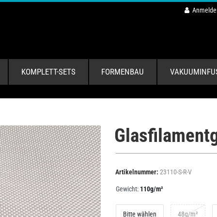
Anmelde
KOMPLETT-SETS
FORMENBAU
VAKUUMINFU
Glasfilament
Artikelnummer:
23110-S-R-V
Gewicht:
110g/m²
Bitte wählen
48g/m²