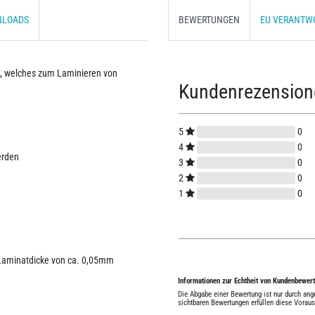
NLOADS
BEWERTUNGEN
EU VERANTW
e, welches zum Laminieren von
Kundenrezensio
5
0
4
0
erden
3
0
2
0
1
0
 Laminatdicke von ca. 0,05mm
Informationen zur Echtheit von Kundenbewer
Die Abgabe einer Bewertung ist nur durch an
sichtbaren Bewertungen erfüllen diese Vorau