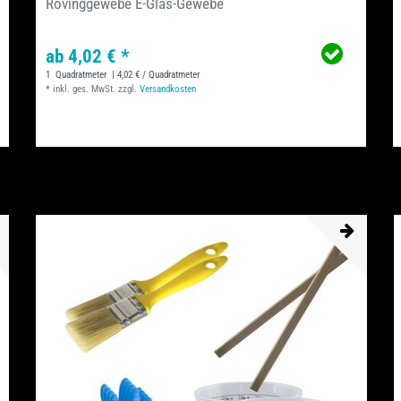
Rovinggewebe E-Glas-Gewebe
ab 4,02 € *
1
Quadratmeter
| 4,02 € / Quadratmeter
*
inkl. ges. MwSt.
zzgl.
Versandkosten