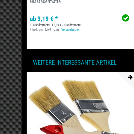
Glasfasermatte
ab 3,19 € *
1
Quadratmeter
| 3,19 € / Quadratmeter
*
inkl. ges. MwSt.
zzgl.
Versandkosten
WEITERE INTERESSANTE ARTIKEL