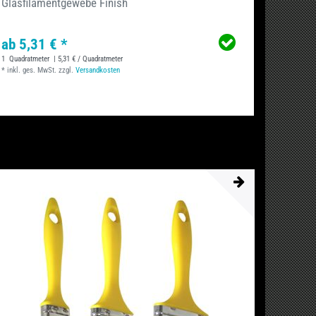
Glasfilamentgewebe Finish
ab 5,31 € *
1
Quadratmeter
| 5,31 € / Quadratmeter
*
inkl. ges. MwSt.
zzgl.
Versandkosten