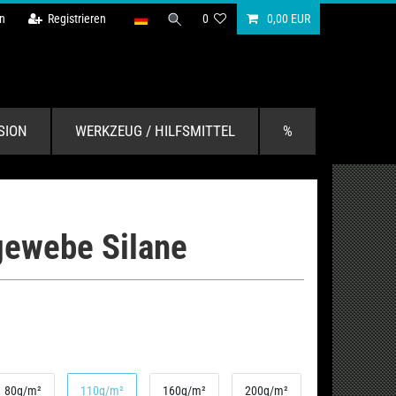
n
Registrieren
0
0,00 EUR
SION
WERKZEUG / HILFSMITTEL
%
gewebe Silane
80g/m²
110g/m²
160g/m²
200g/m²