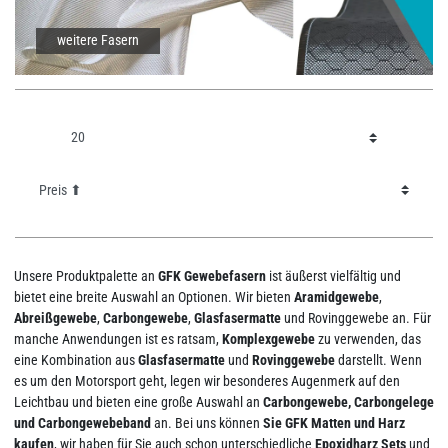
weitere Fasern
Unsere Produktpalette an
GFK Gewebefasern
ist äußerst vielfältig und
bietet eine breite Auswahl an Optionen. Wir bieten
Aramidgewebe
,
Abreißgewebe
,
Carbongewebe
,
Glasfasermatte
und Rovinggewebe an. Für
manche Anwendungen ist es ratsam,
Komplexgewebe
zu verwenden, das
eine Kombination aus
Glasfasermatte
und
Rovinggewebe
darstellt. Wenn
es um den Motorsport geht, legen wir besonderes Augenmerk auf den
Leichtbau und bieten eine große Auswahl an
Carbongewebe, Carbongelege
und Carbongewebeband
an. Bei uns können
Sie GFK Matten und Harz
kaufen
, wir haben für Sie auch schon unterschiedliche
Epoxidharz Sets
und