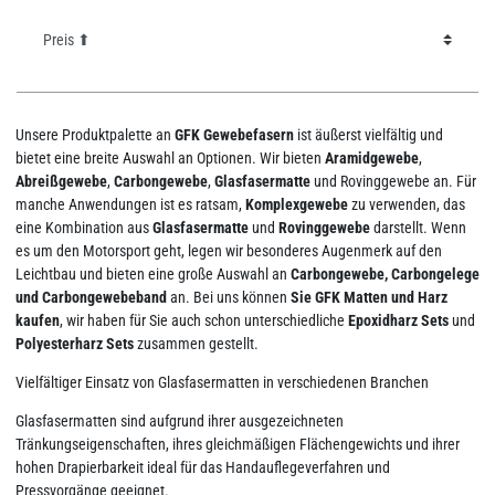
Unsere Produktpalette an
GFK Gewebefasern
ist äußerst vielfältig und
bietet eine breite Auswahl an Optionen. Wir bieten
Aramidgewebe
,
Abreißgewebe
,
Carbongewebe
,
Glasfasermatte
und Rovinggewebe an. Für
manche Anwendungen ist es ratsam,
Komplexgewebe
zu verwenden, das
eine Kombination aus
Glasfasermatte
und
Rovinggewebe
darstellt. Wenn
es um den Motorsport geht, legen wir besonderes Augenmerk auf den
Leichtbau und bieten eine große Auswahl an
Carbongewebe, Carbongelege
und Carbongewebeband
an. Bei uns können
Sie GFK Matten und Harz
kaufen
, wir haben für Sie auch schon unterschiedliche
Epoxidharz Sets
und
Polyesterharz Sets
zusammen gestellt.
Vielfältiger Einsatz von Glasfasermatten in verschiedenen Branchen
Glasfasermatten sind aufgrund ihrer ausgezeichneten
Tränkungseigenschaften, ihres gleichmäßigen Flächengewichts und ihrer
hohen Drapierbarkeit ideal für das Handauflegeverfahren und
Pressvorgänge geeignet.