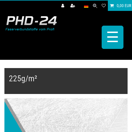
0,00 EUR
☰
225g/m²