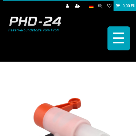
0,00 EU
☰