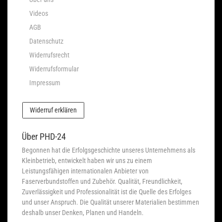
Videos
AGB
Datenschutz
Widerrufsrecht
Widerrufsformular
Impressum
Widerruf erklären
Über PHD-24
Begonnen hat die Erfolgsgeschichte unseres Unternehmens als
Kleinbetrieb, entwickelt haben wir uns zu einem
Leistungsfähigen internationalen Anbieter von
Faserverbundstoffen und Zubehör. Qualität, Freundlichkeit,
Zuverlässigkeit und Professionalität ist die Quelle des Erfolges
und unser Anspruch. Die Qualität unserer Materialien bestimmen
deshalb unser Denken, Planen und Handeln.