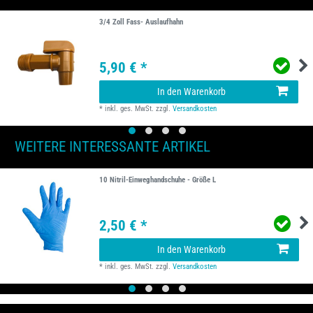
3/4 Zoll Fass- Auslaufhahn
5,90 € *
In den Warenkorb
*
inkl. ges. MwSt.
zzgl.
Versandkosten
WEITERE INTERESSANTE ARTIKEL
10 Nitril-Einweghandschuhe - Größe L
2,50 € *
In den Warenkorb
*
inkl. ges. MwSt.
zzgl.
Versandkosten