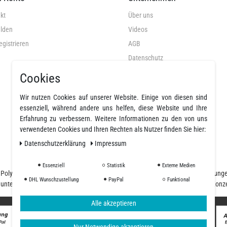
kt
Über uns
lden
Videos
egistrieren
AGB
Datenschutz
Widerrufsrecht
Cookies
Widerrufsformular
Wir nutzen Cookies auf unserer Website. Einige von diesen sind
Impressum
essenziell, während andere uns helfen, diese Website und Ihre
Erfahrung zu verbessern. Weitere Informationen zu den von uns
Widerruf erklären
verwendeten Cookies und Ihren Rechten als Nutzer finden Sie hier:
Daten­schutz­erklärung
Impressum
Essenziell
Statistik
Externe Medien
nd Polyurethanharze und einer großen Auswahl an Fasern, Geweben, Beschichtung
DHL Wunschzustellung
PayPal
Funktional
d unterschiedliche Ansprüche, unser Team begleitet Sie von der Planung und Konz
Alle akzeptieren