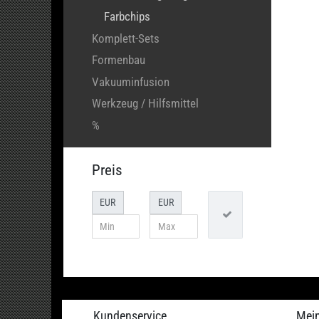
Farbchips
Komplett-Sets
Formenbau
Vakuuminfusion
Werkzeug / Hilfsmittel
%
Preis
EUR
EUR
Kundenservice
Mei