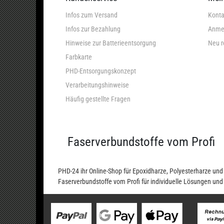
Infos zum Versand
Konta
Infos zur Bezahlung
Anme
Hinweise zur Batterieentsorgung
Neu r
Farbkarte
PHD-Entsorgungskonzept
Verarbeitungshinweise
Häufig gestellte Fragen
Faserverbundstoffe vom Profi
PHD-24 ihr Online-Shop für Epoxidharze, Polyesterharze u
Faserverbundstoffe vom Profi für individuelle Lösungen un