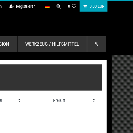
n
Registrieren
0
0,00 EUR
SION
WERKZEUG / HILFSMITTEL
%