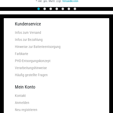
*
inkl. ges. MwSt.
zzgl.
Versandkosten
Kundenservice
Infos zum Versand
Infos zur Bezahlung
Hinweise zur Batterieentsorgung
Farbkarte
PHD-Entsorgungskonzept
Verarbeitungshinweise
Häufig gestellte Fragen
Mein Konto
Kontakt
Anmelden
Neu registrieren