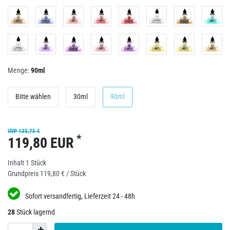
Menge:
90ml
Bitte wählen
30ml
90ml
UVP 135,75 €
*
119,80 EUR
Inhalt
1
Stück
Grundpreis
119,80 € / Stück
Sofort versandfertig, Lieferzeit 24 - 48h
28
Stück lagernd