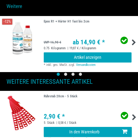
Weitere
-12%
Epox R1 + Härter H1 fast bis 2cm
ab 14,90 € *
UVP 16,90 €
0.75
Kilogramm
| 19,87 € / Kilogramm
Artikel anzeigen
*
inkl. ges. MwSt.
zzgl.
Versandkosten
WEITERE INTERESSANTE ARTIKEL
Rührstab 28cm - 5 Stück
2,90 € *
5
Stück
| 0,58 € / Stück
In den Warenkorb