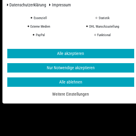
Daten­schutz­erklärung
Impressum
Essenziell
Statistik
Externe Medien
DHL Wunschzustellung
Alle Preise inkl. ges. MwSt. zzgl. Versandkosten
PayPal
Funktional
© 2006 - 2026 PHD-24 / Alle Rechte vorbehalten.
Alle akzeptieren
Nur Notwendige akzeptieren
Alle ablehnen
Weitere Einstellungen