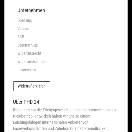
Unternehmen
Über uns
Videos
AGB
Datenschutz
Widerrufsrecht
Widerrufsformular
Impressum
Widerruf erklären
Über PHD-24
Begonnen hat die Erfolgsgeschichte unseres Unternehmens als
Kleinbetrieb, entwickelt haben wir uns zu einem
Leistungsfähigen internationalen Anbieter von
Faserverbundstoffen und Zubehör. Qualität, Freundlichkeit,