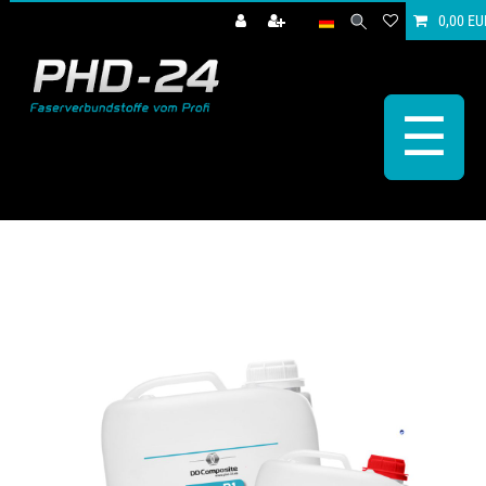
0,00 EU
☰