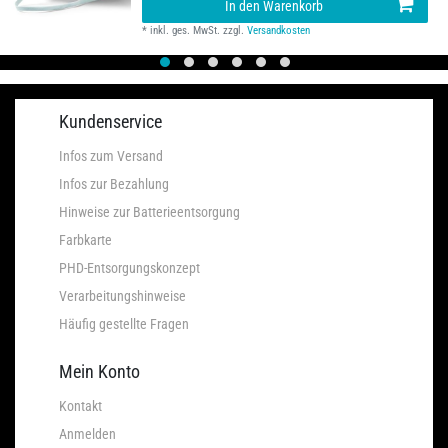
In den Warenkorb
*
inkl. ges. MwSt.
zzgl.
Versandkosten
Kundenservice
Infos zum Versand
Infos zur Bezahlung
Hinweise zur Batterieentsorgung
Farbkarte
PHD-Entsorgungskonzept
Verarbeitungshinweise
Häufig gestellte Fragen
Mein Konto
Kontakt
Anmelden