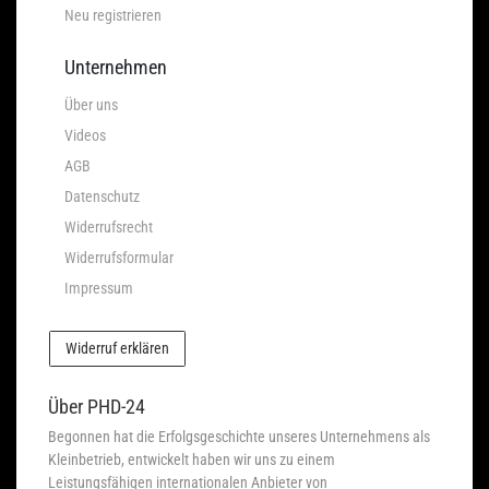
Neu registrieren
Unternehmen
Über uns
Videos
AGB
Datenschutz
Widerrufsrecht
Widerrufsformular
Impressum
Widerruf erklären
Über PHD-24
Begonnen hat die Erfolgsgeschichte unseres Unternehmens als
Kleinbetrieb, entwickelt haben wir uns zu einem
Leistungsfähigen internationalen Anbieter von