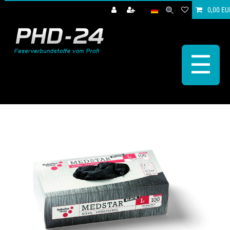
0,00 EU
☰