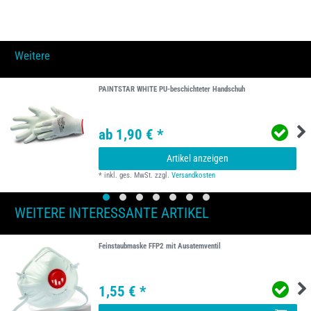
Weitere
PAINTSTAR WHITE PU-beschichteter Handschuh
ab 1,90 € *
Artikel anzeigen
*
inkl. ges. MwSt.
zzgl.
Versandkosten
WEITERE INTERESSANTE ARTIKEL
Feinstaubmaske FFP2 mit Ausatemventil
1,55 € *