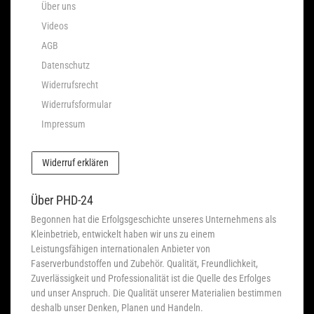
Über uns
Videos
AGB
Datenschutz
Widerrufsrecht
Widerrufsformular
Impressum
Widerruf erklären
Über PHD-24
Begonnen hat die Erfolgsgeschichte unseres Unternehmens als
Kleinbetrieb, entwickelt haben wir uns zu einem
Leistungsfähigen internationalen Anbieter von
Faserverbundstoffen und Zubehör. Qualität, Freundlichkeit,
Zuverlässigkeit und Professionalität ist die Quelle des Erfolges
und unser Anspruch. Die Qualität unserer Materialien bestimmen
deshalb unser Denken, Planen und Handeln.