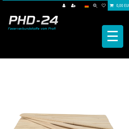
0,00 EU
☰