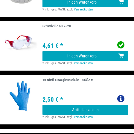
In den Warenkorb
*
inkl. ges. MwSt.
zzgl.
Versandkosten
Schutzbrille SG-2620
4,61 € *
In den Warenkorb
*
inkl. ges. MwSt.
zzgl.
Versandkosten
10 Nitril-Einweghandschuhe - Größe M
2,50 € *
Artikel anzeigen
*
inkl. ges. MwSt.
zzgl.
Versandkosten