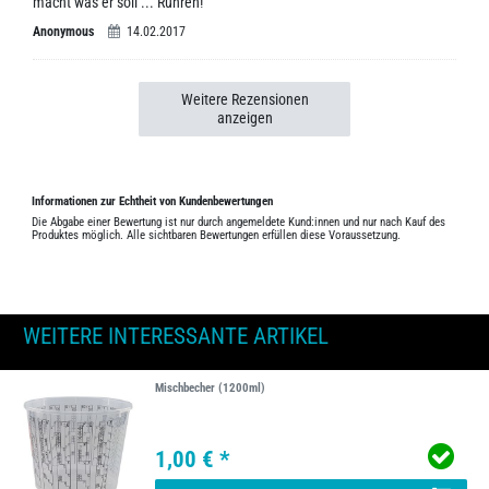
macht was er soll ... Rühren!
Anonymous
14.02.2017
Weitere Rezensionen
anzeigen
Informationen zur Echtheit von Kundenbewertungen
Die Abgabe einer Bewertung ist nur durch angemeldete Kund:innen und nur nach Kauf des
Produktes möglich. Alle sichtbaren Bewertungen erfüllen diese Voraussetzung.
WEITERE INTERESSANTE ARTIKEL
Mischbecher (1200ml)
1,00 € *