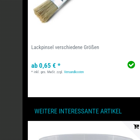
Lackpinsel verschiedene Größen
ab 0,65 € *
*
inkl. ges. MwSt.
zzgl.
Versandkosten
WEITERE INTERESSANTE ARTIKEL