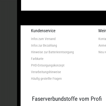
Kundenservice
Mei
Infos zum Versand
Konta
Infos zur Bezahlung
Anme
Hinweise zur Batterieentsorgung
Neu r
Farbkarte
PHD-Entsorgungskonzept
Verarbeitungshinweise
Häufig gestellte Fragen
Faserverbundstoffe vom Profi