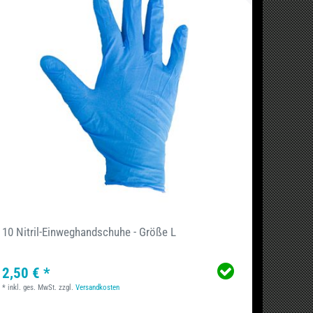
10 Nitril-Einweghandschuhe - Größe L
2,50 € *
*
inkl. ges. MwSt.
zzgl.
Versandkosten