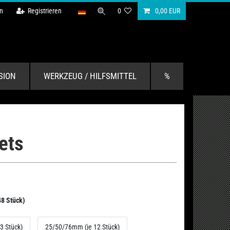
n
Registrieren
0
0,00 EUR
SION
WERKZEUG / HILFSMITTEL
%
ets
8 Stück)
3 Stück)
25/50/76mm (je 12 Stück)