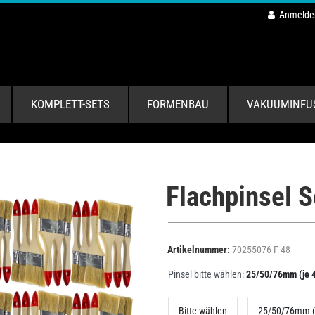
Anmelde
KOMPLETT-SETS
FORMENBAU
VAKUUMINFU
Flachpinsel S
Artikelnummer:
70255076-F-48
Pinsel bitte wählen:
25/50/76mm (je 4
Bitte wählen
25/50/76mm (