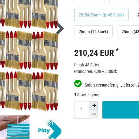
25/50/76mm (je 48 Stück)
76mm (12 Stück)
25mm (48
*
210,24 EUR
Inhalt
48
Stück
Grundpreis
4,38 € / Stück
Sofort versandfertig, Lieferzeit 
1
Stück lagernd