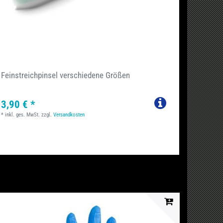
Feinstreichpinsel verschiedene Größen
3,90 € *
*
inkl. ges. MwSt.
zzgl.
Versandkosten