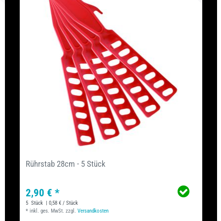
Rührstab 28cm - 5 Stück
2,90 € *
5
Stück
| 0,58 € / Stück
*
inkl. ges. MwSt.
zzgl.
Versandkosten