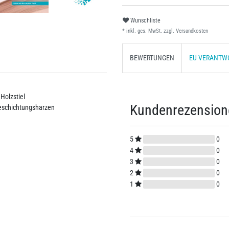
Wunschliste
* inkl. ges. MwSt. zzgl.
Versandkosten
BEWERTUNGEN
EU VERANTW
Holzstiel
Kundenrezensio
Beschichtungsharzen
5
0
4
0
3
0
2
0
1
0