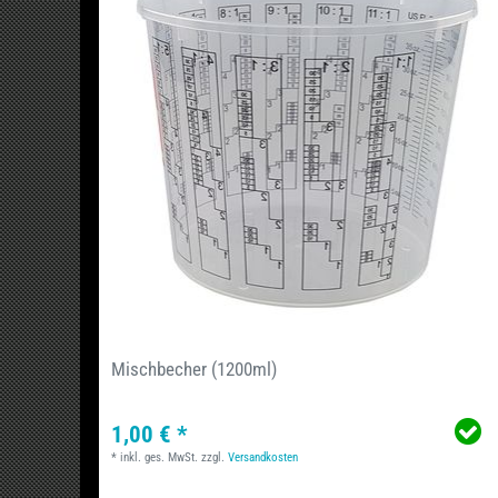
Mischbecher (1200ml)
1,00 € *
*
inkl. ges. MwSt.
zzgl.
Versandkosten