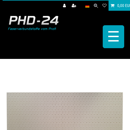
0,00 EU
☰