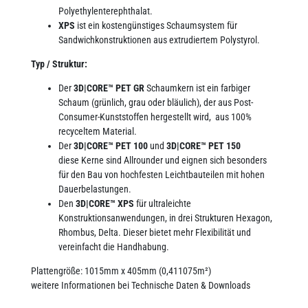
Polyethylenterephthalat.
XPS
ist ein kostengünstiges Schaumsystem für
Sandwichkonstruktionen aus extrudiertem Polystyrol.
Typ / Struktur:
Der
3D|CORE™ PET GR
Schaumkern ist ein farbiger
Schaum (grünlich, grau oder bläulich), der aus Post-
Consumer-Kunststoffen hergestellt wird, aus 100%
recyceltem Material.
Der
3D|CORE™ PET 100
und
3D|CORE™ PET 150
diese Kerne sind Allrounder und eignen sich besonders
für den Bau von hochfesten Leichtbauteilen mit hohen
Dauerbelastungen.
Den
3D|CORE™ XPS
für ultraleichte
Konstruktionsanwendungen, in drei Strukturen Hexagon,
Rhombus, Delta. Dieser bietet mehr Flexibilität und
vereinfacht die Handhabung.
Plattengröße: 1015mm x 405mm (0,411075m²)
weitere Informationen bei Technische Daten & Downloads