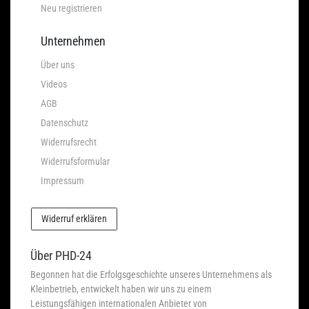
Neu registrieren
Unternehmen
Über uns
Videos
AGB
Datenschutz
Widerrufsrecht
Widerrufsformular
Impressum
Widerruf erklären
Über PHD-24
Begonnen hat die Erfolgsgeschichte unseres Unternehmens als
Kleinbetrieb, entwickelt haben wir uns zu einem
Leistungsfähigen internationalen Anbieter von