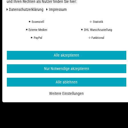
und Ihren Rechten als Nutzer finden Sie hier:
Daten­schutz­erklärung
Impressum
Essenziell
Statistik
Externe Medien
DHL Wunschzustellung
Alle Preise inkl. ges. MwSt. zzgl. Versandkosten
PayPal
Funktional
© 2006 - 2026 PHD-24 / Alle Rechte vorbehalten.
Alle akzeptieren
Nur Notwendige akzeptieren
Alle ablehnen
Weitere Einstellungen