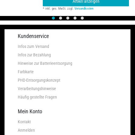
Artikel anzeigen
*
inkl. ges. MwSt.
zzgl.
Versandkosten
Kundenservice
Infos zum Versand
Infos zur Bezahlung
Hinweise zur Batterieentsorgung
Farbkarte
PHD-Entsorgungskonzept
Verarbeitungshinweise
Häufig gestellte Fragen
Mein Konto
Kontakt
Anmelden