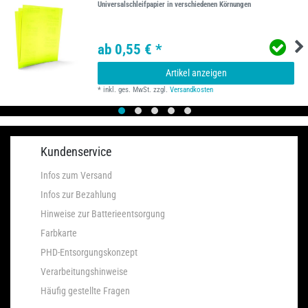
Universalschleifpapier in verschiedenen Körnungen
ab 0,55 € *
Artikel anzeigen
*
inkl. ges. MwSt.
zzgl.
Versandkosten
Kundenservice
Infos zum Versand
Infos zur Bezahlung
Hinweise zur Batterieentsorgung
Farbkarte
PHD-Entsorgungskonzept
Verarbeitungshinweise
Häufig gestellte Fragen