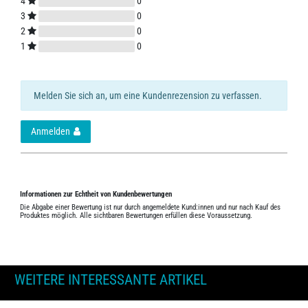
4
0
3
0
2
0
1
0
Melden Sie sich an, um eine Kundenrezension zu verfassen.
Anmelden
Informationen zur Echtheit von Kundenbewertungen
Die Abgabe einer Bewertung ist nur durch angemeldete Kund:innen und nur nach Kauf des
Produktes möglich. Alle sichtbaren Bewertungen erfüllen diese Voraussetzung.
WEITERE INTERESSANTE ARTIKEL