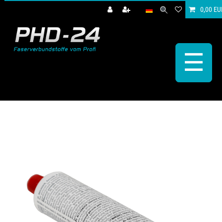
0,00 EU
☰