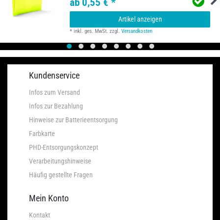
ab 0,55 € *
Artikel anzeigen
*
inkl. ges. MwSt.
zzgl.
Versandkosten
Kundenservice
Infos zum Versand
Infos zur Bezahlung
Hinweise zur Batterieentsorgung
Farbkarte
PHD-Entsorgungskonzept
Verarbeitungshinweise
Häufig gestellte Fragen
Mein Konto
Kontakt