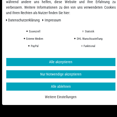
während andere uns helfen, diese Website und Ihre Erfahrung zu
verbessern. Weitere Informationen zu den von uns verwendeten Cookies
und Ihren Rechten als Nutzer finden Sie hier:
Daten­schutz­erklärung
Impressum
Essenziell
Statistik
Externe Medien
DHL Wunschzustellung
Alle Preise inkl. ges. MwSt. zzgl. Versandkosten
PayPal
Funktional
© 2006 - 2026 PHD-24 / Alle Rechte vorbehalten.
Alle akzeptieren
Nur Notwendige akzeptieren
Alle ablehnen
Weitere Einstellungen