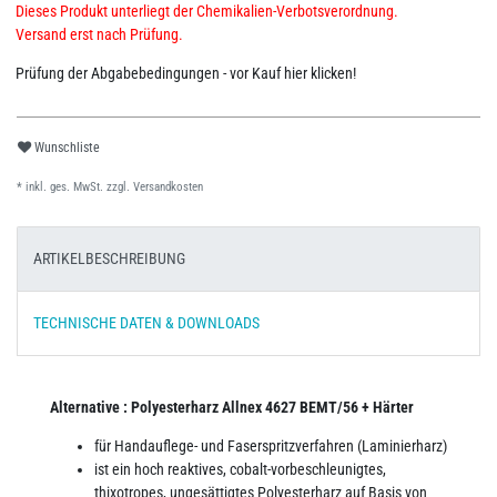
Dieses Produkt unterliegt der Chemikalien-Verbotsverordnung.
Versand erst nach Prüfung.
Prüfung der Abgabebedingungen - vor Kauf hier klicken!
Wunschliste
* inkl. ges. MwSt. zzgl.
Versandkosten
ARTIKELBESCHREIBUNG
TECHNISCHE DATEN & DOWNLOADS
Alternative :
Polyesterharz Allnex 4627 BEMT/56 + Härter
für Handauflege- und Faserspritzverfahren (Laminierharz)
ist ein hoch reaktives, cobalt-vorbeschleunigtes,
thixotropes, ungesättigtes Polyesterharz auf Basis von