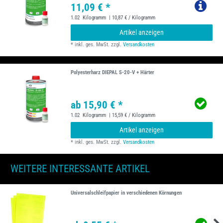
11,09 € *
1.02
Kilogramm
| 10,87 € / Kilogramm
Artikel anzeigen
*
inkl. ges. MwSt.
zzgl.
Versandkosten
Polyesterharz DIEPAL S-20-V + Härter
ab 15,90 € *
1.02
Kilogramm
| 15,59 € / Kilogramm
Artikel anzeigen
*
inkl. ges. MwSt.
zzgl.
Versandkosten
WEITERE INTERESSANTE ARTIKEL
Universalschleifpapier in verschiedenen Körnungen