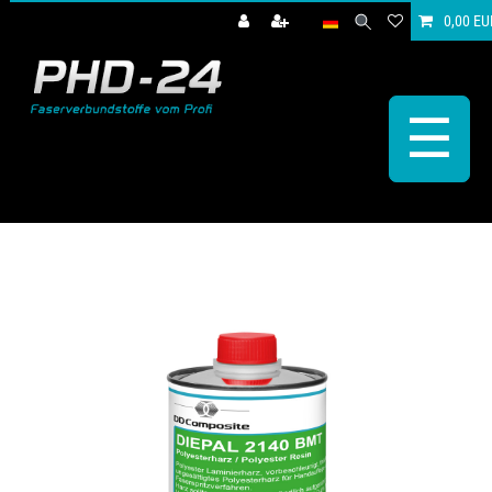
0,00 EU
☰