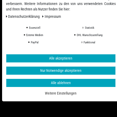
verbessern. Weitere Informationen zu den von uns verwendeten Cookies
und Ihren Rechten als Nutzer finden Sie hier:
Daten­schutz­erklärung
Impressum
Essenziell
Statistik
Externe Medien
DHL Wunschzustellung
Alle Preise inkl. ges. MwSt. zzgl. Versandkosten
PayPal
Funktional
© 2006 - 2026 PHD-24 / Alle Rechte vorbehalten.
Alle akzeptieren
Nur Notwendige akzeptieren
Alle ablehnen
Weitere Einstellungen