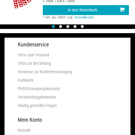
5
Stück
| 0,58 € / Stück
In den Warenkorb
*
inkl. ges. MwSt.
zzgl.
Versandkosten
Kundenservice
Infos zum Versand
Infos zur Bezahlung
Hinweise zur Batterieentsorgung
Farbkarte
PHD-Entsorgungskonzept
Verarbeitungshinweise
Häufig gestellte Fragen
Mein Konto
Kontakt