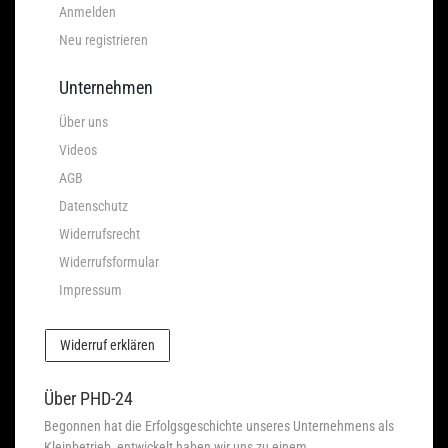
Anmelden
Neu registrieren
Unternehmen
Über uns
Videos
AGB
Datenschutz
Widerrufsrecht
Widerrufsformular
Impressum
Widerruf erklären
Über PHD-24
Begonnen hat die Erfolgsgeschichte unseres Unternehmens als
Kleinbetrieb, entwickelt haben wir uns zu einem