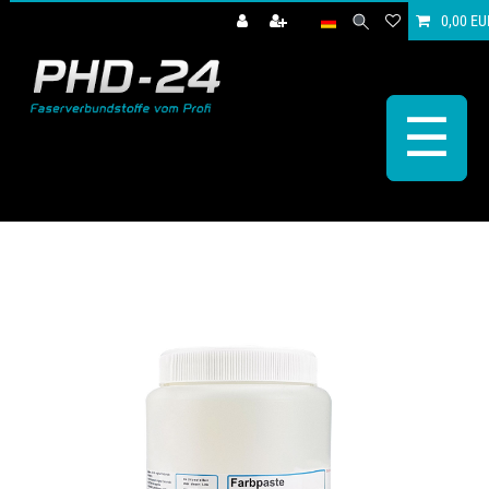
0,00 EU
☰