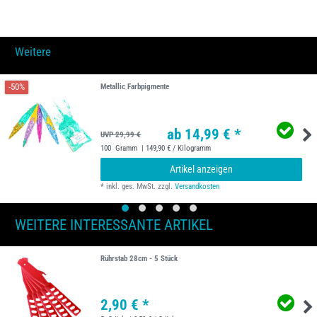
Weitere
-50%
Metallic Farbpigmente
ab 14,99 € *
UVP 29,99 €
100
Gramm
| 149,90 € / Kilogramm
Artikel anzeigen
*
inkl. ges. MwSt.
zzgl.
Versandkosten
WEITERE INTERESSANTE ARTIKEL
Rührstab 28cm - 5 Stück
2,90 € *